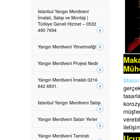
İstanbul Yangın Merdiveni
İmalatı, Satışı ve Montajı |
Türkiye Geneli Hizmet – 0532
490 7694
Yangın Merdiveni Yönetmeliği
Maka
Yangın Merdiveni Projesi Nedir
Mühe
Makara
Yangın Merdiveni İmalatı 0216
642 6831.
gerçek
tasar
İstanbul Yangın Merdiveni Satışı
korozy
müşter
verebil
Yangın Merdiveni Satan Yerler
iletiş
Yangın Merdiveni Tamiratı
Ucuz