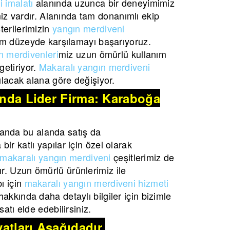
 imalatı
alanında uzunca bir deneyimimiz
imiz vardır. Alanında tam donanımlı ekip
terilerimizin
yangın merdiveni
m düzeyde karşılamayı başarıyoruz.
n merdivenleri
miz uzun ömürlü kullanım
etiriyor.
Makaralı yangın merdiveni
lacak alana göre değişiyor.
şında Lider Firma: Karaboğa
anda bu alanda satış da
ir katlı yapılar için özel olarak
makaralı yangın merdiveni
çeşitlerimiz de
r. Uzun ömürlü ürünlerimiz ile
ı için
makaralı yangın merdiveni hizmeti
akkında daha detaylı bilgiler için bizimle
atı elde edebilirsiniz.
atları Aşağıdadır.