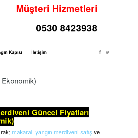
Müşteri Hizmetleri
0530 8423938
gın Kapısı
İletişim
ve Ekonomik)
erdiveni Güncel Fiyatları
mik)
arak;
makaralı yangın merdiveni satış
ve