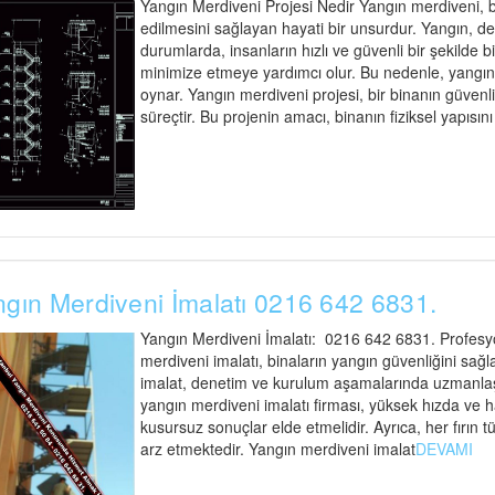
Yangın Merdiveni Projesi Nedir Yangın merdiveni, bi
edilmesini sağlayan hayati bir unsurdur. Yangın, d
durumlarda, insanların hızlı ve güvenli bir şekilde 
minimize etmeye yardımcı olur. Bu nedenle, yangın me
oynar. Yangın merdiveni projesi, bir binanın güvenli t
süreçtir. Bu projenin amacı, binanın fiziksel yapısın
gın Merdiveni İmalatı 0216 642 6831.
Yangın Merdiveni İmalatı: 0216 642 6831. Profesyo
merdiveni imalatı, binaların yangın güvenliğini sağl
imalat, denetim ve kurulum aşamalarında uzmanlaşmı
yangın merdiveni imalatı firması, yüksek hızda ve 
kusursuz sonuçlar elde etmelidir. Ayrıca, her fırı
arz etmektedir. Yangın merdiveni imalat
DEVAMI