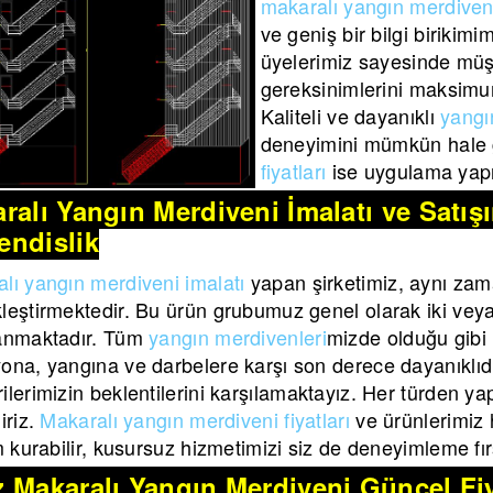
makaralı yangın merdiveni
ve geniş bir bilgi birikim
üyelerimiz sayesinde müş
gereksinimlerini maksimu
Kaliteli ve dayanıklı
yangı
deneyimini mümkün hale g
fiyatları
ise uygulama yapı
ralı Yangın Merdiveni İmalatı ve Satı
ndislik
lı yangın merdiveni imalatı
yapan şirketimiz, aynı zam
leştirmektedir. Bu ürün grubumuz genel olarak iki veya b
lanmaktadır. Tüm
yangın merdivenleri
mizde olduğu gibi
ona, yangına ve darbelere karşı son derece dayanıklıdı
ilerimizin beklentilerini karşılamaktayız. Her türden yap
iriz.
Makaralı yangın merdiveni fiyatları
ve ürünlerimiz h
im kurabilir, kusursuz hizmetimizi siz de deneyimleme fırs
 Makaralı Yangın Merdiveni Güncel Fiy