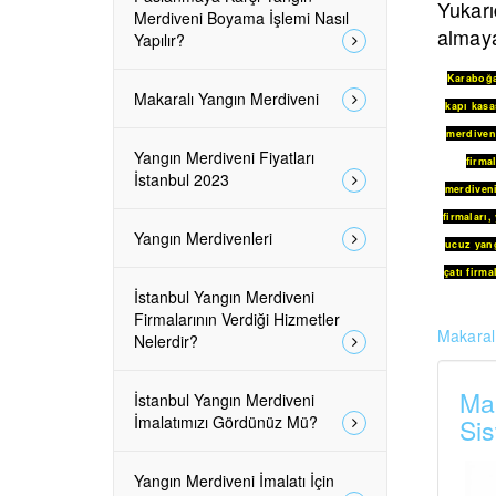
Yukarı
Merdiveni Boyama İşlemi Nasıl
almaya
Yapılır?
Karaboğ
Makaralı Yangın Merdiveni
kapı kasa
merdiveni
Yangın Merdiveni Fiyatları
firmal
İstanbul 2023
merdiven
firmaları
,
Yangın Merdivenleri
ucuz yang
çatı firma
İstanbul Yangın Merdiveni
Firmalarının Verdiği Hizmetler
Makaralı
Nelerdir?
Mak
İstanbul Yangın Merdiveni
İmalatımızı Gördünüz Mü?
Sis
Yangın Merdiveni İmalatı İçin