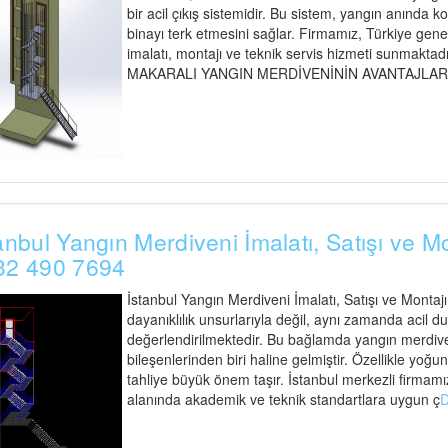
bir acil çıkış sistemidir. Bu sistem, yangın anında ko
binayı terk etmesini sağlar. Firmamız, Türkiye gen
imalatı, montajı ve teknik servis hizmeti sunmaktadır
MAKARALI YANGIN MERDİVENİNİN AVANTAJLARI Maka
anbul Yangın Merdiveni İmalatı, Satışı ve M
32 490 7694
İstanbul Yangın Merdiveni İmalatı, Satışı ve Montaj
dayanıklılık unsurlarıyla değil, aynı zamanda acil d
değerlendirilmektedir. Bu bağlamda yangın merdiveni
bileşenlerinden biri haline gelmiştir. Özellikle yoğu
tahliye büyük önem taşır. İstanbul merkezli firmamız
alanında akademik ve teknik standartlara uygun ç