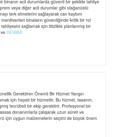
r binanın acil durumlarda güvenli bir şekilde tahliye
eprem veya diğer acil durumlar gibi olağanüstü
binayı terk etmelerini sağlayarak can kaybını
rdivenleri binaların güvenliğinde kritik bir rol
ahliyesini sağlamak için titizlikle planlanmış bir
ı ve
DEVAMI
nellik Gerektiren Önemli Bir Hizmet Yangın
amak için hayati bir hizmettir. Bu hizmet, tasarım,
ş tecrübeli bir ekip gerektirir. Profesyonel bir
hassas donanımlarla çalışarak uzun süreli ve
n türü için uygun malzemelerin seçimi de büyük önem