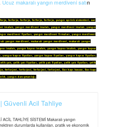
z.
Ucuz makaralı yangın merdiveni satı
n
rforje
,
ferforje
,
ferforje
,
ferforje
,
ferforje
,
yangın sprink sistemleri
,
sac
ni imalatı
,
yangın merdiveni imalatı
,
yangın merdiveni imalatı
,
yangın
ngın merdiveni fiyatları
,
yangın merdiveni firmaları
,
yangın merdiveni
ralı yangın merdiveni
,
makaralı yangın merdiveni
,
makaralı yangın
pısı imalatı
,
yangın kapısı imalatı
,
yangın kapısı imalatı
,
yangın kapısı
ı
,
yangın kapısı fiyatları
,
yangın kapısı fiyatları
,
yangın kapısı fiyatları
,
çelik çatı
,
çelik çatı fiyatları
,
çelik çatı fiyatları
,
çelik çatı fiyatları
,
çelik
rje
,
ferforjeci
,
ferforjeci
,
ferforjeci
,
ferforjeci
,
Sac kapı kasası
,
Sac kapı
nlık
,
yangın danışmanlığı
.
| Güvenli Acil Tahliye
CİL TAHLİYE SİSTEMİ Makaralı yangın
gerektiren durumlarda kullanılan, pratik ve ekonomik