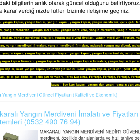
daki bilgilerin anlık olarak güncel olduğunu belirtiyoru
 karar verdiğinizde lütfen bizimle iletişime geçiniz.
a
;
yangın kapısı
,
yangın kapısı
,
yangın kapısı
,
yangın kapısı
,
yangın merdiveni
,
çelik çatı
,
fe
sı
,
yangın merdiveni
,
yangın merdiveni
,
yangın merdiveni
,
yangın merdiveni
,
yangın merdive
 imalatı
,
yangın merdiveni fiyatları
,
yangın merdiveni fiyatları
,
yangın merdiveni fiyatları
,
ya
arı
,
yangın merdiveni firmaları
,
yangın merdiveni firmaları
,
makaralı yangın merdiveni
,
maka
i
,
yangın kapısı
,
yangın kapısı
,
yangın kapısı
,
yangın kapısı
,
yangın kapısı imalatı
,
yangın ka
yangın kapısı firmaları
,
yangın kapısı firmaları
,
yangın kapısı firmaları
,
yangın kapısı fiyatlar
ın kapısı
,
ucuz yangın kapısı
,
ucuz yangın kapısı
,
ucuz yangın kapısı
,
çelik çatı
,
çelik çatı
,
ları
,
çelik çatı firmaları
,
çelik çatı firmaları
,
Teras Kapatma
,
Ferforje
,
Ferforje
,
Ferforje
,
Ferfo
kasası
,
Sac kapı kasası
,
yangın danışmanı
,
yangın danışma
 Yangın Merdiveni Güncel Fiyatları (Kaliteli ve Ekonomik)
aralı Yangın Merdiveni İmalatı ve Fiyatları 
temleri (0532 490 76 94)
MAKARALI YANGIN MERDİVENİ NEDİR? GÜVENLİ A
merdiveni, özellikle dar alanlarda ve hızlı tahliye 