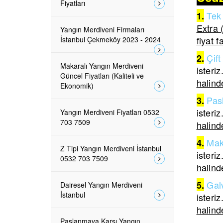
Fiyatları
Tek 
1.
Extra 
Yangın Merdiveni Firmaları
fiyat f
İstanbul Çekmeköy 2023 - 2024
Çift
2.
Makaralı Yangın Merdiveni
isteriz
Güncel Fiyatları (Kaliteli ve
halinde
Ekonomik)
Pas
3.
isteriz
Yangın Merdiveni Fiyatları 0532
703 7509
halinde
Mak
4.
Z Tipi Yangın Merdiveni İstanbul
isteriz
0532 703 7509
halinde
Galv
5.
Dairesel Yangın Merdiveni
İstanbul
isteriz
halinde
Paslanmaya Karşı Yangın