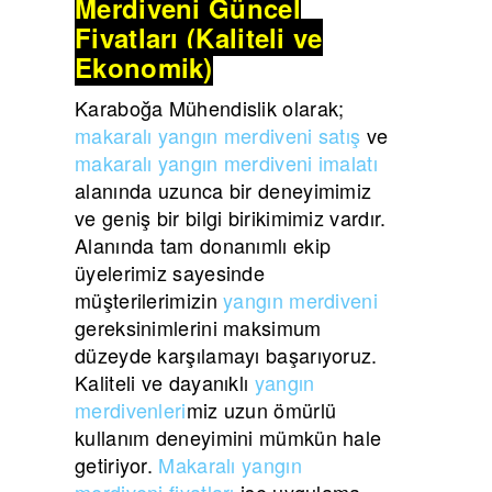
Merdiveni Güncel
Fiyatları (Kaliteli ve
Ekonomik)
Karaboğa Mühendislik olarak;
makaralı yangın merdiveni satış
ve
makaralı yangın merdiveni imalatı
alanında uzunca bir deneyimimiz
ve geniş bir bilgi birikimimiz vardır.
Alanında tam donanımlı ekip
üyelerimiz sayesinde
müşterilerimizin
yangın merdiveni
gereksinimlerini maksimum
düzeyde karşılamayı başarıyoruz.
Kaliteli ve dayanıklı
yangın
merdivenleri
miz uzun ömürlü
kullanım deneyimini mümkün hale
getiriyor.
Makaralı yangın
merdiveni fiyatları
ise uygulama