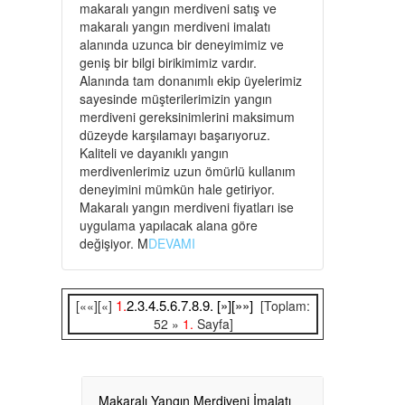
makaralı yangın merdiveni satış ve
makaralı yangın merdiveni imalatı
alanında uzunca bir deneyimimiz ve
geniş bir bilgi birikimimiz vardır.
Alanında tam donanımlı ekip üyelerimiz
sayesinde müşterilerimizin yangın
merdiveni gereksinimlerini maksimum
düzeyde karşılamayı başarıyoruz.
Kaliteli ve dayanıklı yangın
merdivenlerimiz uzun ömürlü kullanım
deneyimini mümkün hale getiriyor.
Makaralı yangın merdiveni fiyatları ise
uygulama yapılacak alana göre
değişiyor. M
DEVAMI
1.
2.
3.
4.
5.
6.
7.
8.
9.
[»]
[»»]
[««][«]
[Toplam:
52 »
1.
Sayfa]
Makaralı Yangın Merdiveni İmalatı