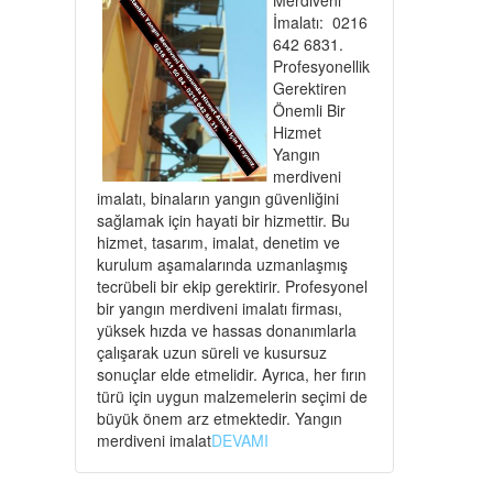
İmalatı: 0216
642 6831.
Profesyonellik
Gerektiren
Önemli Bir
Hizmet
Yangın
merdiveni
imalatı, binaların yangın güvenliğini
sağlamak için hayati bir hizmettir. Bu
hizmet, tasarım, imalat, denetim ve
kurulum aşamalarında uzmanlaşmış
tecrübeli bir ekip gerektirir. Profesyonel
bir yangın merdiveni imalatı firması,
yüksek hızda ve hassas donanımlarla
çalışarak uzun süreli ve kusursuz
sonuçlar elde etmelidir. Ayrıca, her fırın
türü için uygun malzemelerin seçimi de
büyük önem arz etmektedir. Yangın
merdiveni imalat
DEVAMI