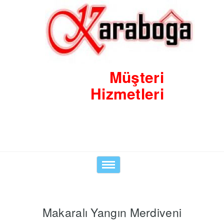
Müşteri
Hizmetleri
0530 8423938
Toggle
navigation
Makaralı Yangın Merdiveni