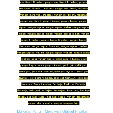
merdiveni firmaları
,
yangın merdiveni firmaları
,
yangın
merdiveni firmaları
,
makaralı yangın merdiveni
,
makaralı
yangın merdiveni
,
makaralı yangın merdiveni
,
makaralı
yangın merdiveni
,
yangın kapısı
,
yangın kapısı
,
yangın
kapısı
,
yangın kapısı
,
yangın kapısı imalatı
,
yangın kapısı
imalatı
,
yangın kapısı imalatı
,
yangın kapısı imalatı
,
yangın
kapısı firmaları
,
yangın kapısı firmaları
,
yangın kapısı
firmaları
,
yangın kapısı firmaları
,
yangın kapısı fiyatları
,
yangın kapısı fiyatları
,
yangın kapısı fiyatları
,
yangın kapısı
fiyatları
,
ucuz yangın kapısı
,
ucuz yangın kapısı
,
ucuz
yangın kapısı
,
ucuz yangın kapısı
,
çelik çatı
,
çelik çatı
,
çelik çatı
,
çelik çatı fiyatları
,
çelik çatı fiyatları
,
çelik çatı
fiyatları
,
çelik çatı firmaları
,
çelik çatı firmaları
,
çelik çatı
firmaları
,
Teras Kapatma
,
Ferforje
,
Ferforje
,
Ferforje
,
Ferforje
,
ferforjeci
,
ferforjeci
,
ferforjeci
,
ferforjeci
,
Sac kapı
kasası
,
Sac kapı kasası
,
Sac kapı kasası
,
yangın danışmanı
,
yangın danışmanlık
,
yangın danışmanlığı
.
Makaralı Yangın Merdiveni Güncel Fiyatları