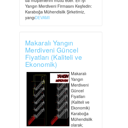
da müşterilerini mutlu eder. En İyi
Yangın Merdiveni Firmasını Keşfedin:
Karaboğa Mühendislik Şirketimiz,
yangı
DEVAMI
Makaralı Yangın
Merdiveni Güncel
Fiyatları (Kaliteli ve
Ekonomik)
Makaralı
Yangın
Merdiveni
Güncel
Fiyatları
(Kaliteli ve
Ekonomik)
Karaboğa
Mühendislik
olarak;