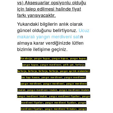
vs) Aksesuarlar opsiyonlu olduğu
için talep edilmesi halinde fiyat
farkı yansıyacaktır.
Yukarıdaki bilgilerin anlık olarak
güncel olduğunu belirtiyoruz.
Ucuz
makaralı yangın merdiveni satı
n
almaya karar verdiğinizde lütfen
bizimle iletişime geçiniz.
Karaboğa
;
yangın kapısı
,
yangın kapısı
,
yangın kapısı
,
yangın kapısı
,
yangın merdiveni
,
çelik çatı
,
ferforje
,
ferforje
,
ferforje
,
ferforje
,
ferforje
,
yangın sprink sistemleri
,
sac kapı kasası
,
yangın merdiveni
,
yangın merdiveni
,
yangın merdiveni
,
yangın merdiveni
,
yangın merdiveni
imalatı
,
yangın merdiveni imalatı
,
yangın merdiveni imalatı
,
yangın merdiveni imalatı
,
yangın merdiveni fiyatları
,
yangın
merdiveni fiyatları
,
yangın merdiveni fiyatları
,
yangın
merdiveni fiyatları
,
yangın merdiveni firmaları
,
yangın