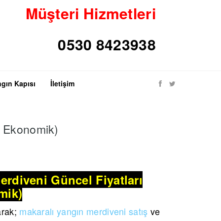
Müşteri Hizmetleri
gın Kapısı
İletişim
ve Ekonomik)
erdiveni Güncel Fiyatları
mik)
arak;
makaralı yangın merdiveni satış
ve