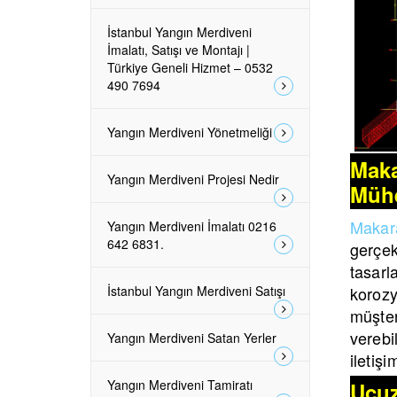
İstanbul Yangın Merdiveni
İmalatı, Satışı ve Montajı |
Türkiye Geneli Hizmet – 0532
490 7694
Yangın Merdiveni Yönetmeliği
Maka
Yangın Merdiveni Projesi Nedir
Mühe
Makara
Yangın Merdiveni İmalatı 0216
642 6831.
gerçek
tasar
İstanbul Yangın Merdiveni Satışı
korozy
müşter
verebil
Yangın Merdiveni Satan Yerler
iletiş
Yangın Merdiveni Tamiratı
Ucuz