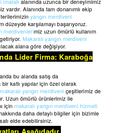
 imalatı
alanında uzunca bir deneyimimiz
imiz vardır. Alanında tam donanımlı ekip
terilerimizin
yangın merdiveni
m düzeyde karşılamayı başarıyoruz.
n merdivenleri
miz uzun ömürlü kullanım
etiriyor.
Makaralı yangın merdiveni
lacak alana göre değişiyor.
şında Lider Firma: Karaboğa
anda bu alanda satış da
ir katlı yapılar için özel olarak
makaralı yangın merdiveni
çeşitlerimiz de
r. Uzun ömürlü ürünlerimiz ile
ı için
makaralı yangın merdiveni hizmeti
akkında daha detaylı bilgiler için bizimle
atı elde edebilirsiniz.
atları Aşağıdadır.