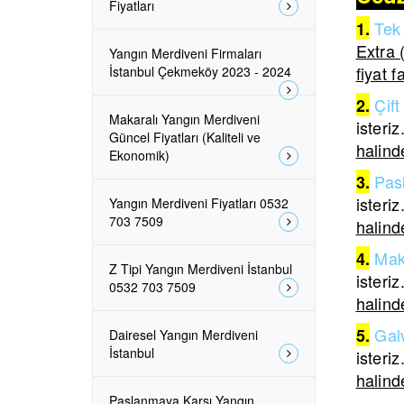
Fiyatları
Tek 
1.
Extra 
Yangın Merdiveni Firmaları
fiyat f
İstanbul Çekmeköy 2023 - 2024
Çift
2.
Makaralı Yangın Merdiveni
isteriz
Güncel Fiyatları (Kaliteli ve
halinde
Ekonomik)
Pas
3.
isteriz
Yangın Merdiveni Fiyatları 0532
703 7509
halinde
Mak
4.
Z Tipi Yangın Merdiveni İstanbul
isteriz
0532 703 7509
halinde
Galv
5.
Dairesel Yangın Merdiveni
İstanbul
isteriz
halinde
Paslanmaya Karşı Yangın