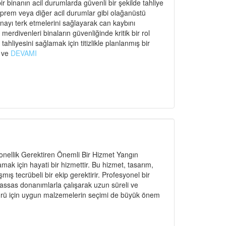
r binanın acil durumlarda güvenli bir şekilde tahliye
eprem veya diğer acil durumlar gibi olağanüstü
binayı terk etmelerini sağlayarak can kaybını
rdivenleri binaların güvenliğinde kritik bir rol
ahliyesini sağlamak için titizlikle planlanmış bir
ı ve
DEVAMI
nellik Gerektiren Önemli Bir Hizmet Yangın
amak için hayati bir hizmettir. Bu hizmet, tasarım,
ş tecrübeli bir ekip gerektirir. Profesyonel bir
hassas donanımlarla çalışarak uzun süreli ve
n türü için uygun malzemelerin seçimi de büyük önem