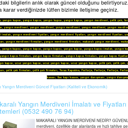
daki bilgilerin anlık olarak güncel olduğunu belirtiyoru
 karar verdiğinizde lütfen bizimle iletişime geçiniz.
a
;
yangın kapısı
,
yangın kapısı
,
yangın kapısı
,
yangın kapısı
,
yangın merdiveni
,
çelik çatı
,
fe
sı
,
yangın merdiveni
,
yangın merdiveni
,
yangın merdiveni
,
yangın merdiveni
,
yangın merdive
 imalatı
,
yangın merdiveni fiyatları
,
yangın merdiveni fiyatları
,
yangın merdiveni fiyatları
,
ya
arı
,
yangın merdiveni firmaları
,
yangın merdiveni firmaları
,
makaralı yangın merdiveni
,
maka
i
,
yangın kapısı
,
yangın kapısı
,
yangın kapısı
,
yangın kapısı
,
yangın kapısı imalatı
,
yangın ka
yangın kapısı firmaları
,
yangın kapısı firmaları
,
yangın kapısı firmaları
,
yangın kapısı fiyatlar
ın kapısı
,
ucuz yangın kapısı
,
ucuz yangın kapısı
,
ucuz yangın kapısı
,
çelik çatı
,
çelik çatı
,
ları
,
çelik çatı firmaları
,
çelik çatı firmaları
,
Teras Kapatma
,
Ferforje
,
Ferforje
,
Ferforje
,
Ferfo
kasası
,
Sac kapı kasası
,
yangın danışmanı
,
yangın danışma
 Yangın Merdiveni Güncel Fiyatları (Kaliteli ve Ekonomik)
aralı Yangın Merdiveni İmalatı ve Fiyatları 
temleri (0532 490 76 94)
MAKARALI YANGIN MERDİVENİ NEDİR? GÜVENLİ A
merdiveni, özellikle dar alanlarda ve hızlı tahliye 