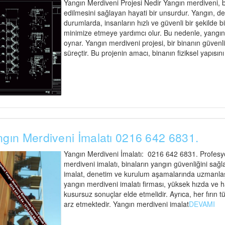
Yangın Merdiveni Projesi Nedir Yangın merdiveni, bi
edilmesini sağlayan hayati bir unsurdur. Yangın, d
durumlarda, insanların hızlı ve güvenli bir şekilde 
minimize etmeye yardımcı olur. Bu nedenle, yangın me
oynar. Yangın merdiveni projesi, bir binanın güvenli t
süreçtir. Bu projenin amacı, binanın fiziksel yapısın
gın Merdiveni İmalatı 0216 642 6831.
Yangın Merdiveni İmalatı: 0216 642 6831. Profesyo
merdiveni imalatı, binaların yangın güvenliğini sağl
imalat, denetim ve kurulum aşamalarında uzmanlaşmı
yangın merdiveni imalatı firması, yüksek hızda ve 
kusursuz sonuçlar elde etmelidir. Ayrıca, her fırı
arz etmektedir. Yangın merdiveni imalat
DEVAMI