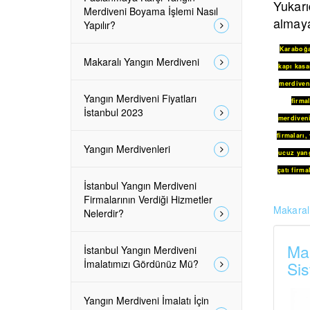
Yukarı
Merdiveni Boyama İşlemi Nasıl
almaya
Yapılır?
Karaboğ
Makaralı Yangın Merdiveni
kapı kasa
merdiveni
Yangın Merdiveni Fiyatları
firmal
İstanbul 2023
merdiven
firmaları
,
Yangın Merdivenleri
ucuz yang
çatı firma
İstanbul Yangın Merdiveni
Firmalarının Verdiği Hizmetler
Makaralı
Nelerdir?
Mak
İstanbul Yangın Merdiveni
İmalatımızı Gördünüz Mü?
Sis
Yangın Merdiveni İmalatı İçin