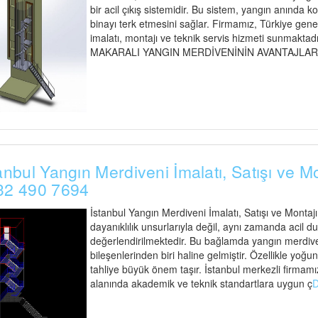
bir acil çıkış sistemidir. Bu sistem, yangın anında ko
binayı terk etmesini sağlar. Firmamız, Türkiye gen
imalatı, montajı ve teknik servis hizmeti sunmaktadır
MAKARALI YANGIN MERDİVENİNİN AVANTAJLARI Maka
anbul Yangın Merdiveni İmalatı, Satışı ve M
32 490 7694
İstanbul Yangın Merdiveni İmalatı, Satışı ve Montaj
dayanıklılık unsurlarıyla değil, aynı zamanda acil d
değerlendirilmektedir. Bu bağlamda yangın merdiveni
bileşenlerinden biri haline gelmiştir. Özellikle yoğu
tahliye büyük önem taşır. İstanbul merkezli firmamız
alanında akademik ve teknik standartlara uygun ç