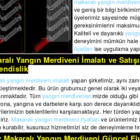
makaralı yangın merdiveni
ve geniş bir bilgi birikim
üyelerimiz sayesinde müş
gereksinimlerini maksimu
Kaliteli ve dayanıklı
yangı
deneyimini mümkün hale g
fiyatları
ise uygulama yapı
ralı Yangın Merdiveni İmalatı ve Satı
ndislik
lı yangın merdiveni imalatı
yapan şirketimiz, aynı zam
leştirmektedir. Bu ürün grubumuz genel olarak iki veya b
lanmaktadır. Tüm
yangın merdivenleri
mizde olduğu gibi
ona, yangına ve darbelere karşı son derece dayanıklıdı
ilerimizin beklentilerini karşılamaktayız. Her türden yap
iriz.
Makaralı yangın merdiveni fiyatları
ve ürünlerimiz h
im kurabilir, kusursuz hizmetimizi siz de deneyimleme fırs
 Makaralı Yangın Merdiveni Güncel Fiy