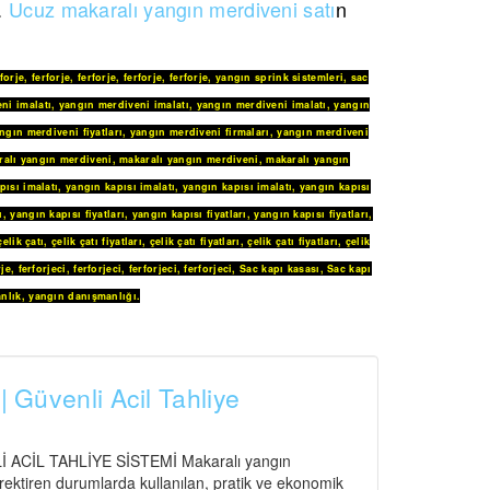
z.
Ucuz makaralı yangın merdiveni satı
n
rforje
,
ferforje
,
ferforje
,
ferforje
,
ferforje
,
yangın sprink sistemleri
,
sac
ni imalatı
,
yangın merdiveni imalatı
,
yangın merdiveni imalatı
,
yangın
ngın merdiveni fiyatları
,
yangın merdiveni firmaları
,
yangın merdiveni
ralı yangın merdiveni
,
makaralı yangın merdiveni
,
makaralı yangın
pısı imalatı
,
yangın kapısı imalatı
,
yangın kapısı imalatı
,
yangın kapısı
ı
,
yangın kapısı fiyatları
,
yangın kapısı fiyatları
,
yangın kapısı fiyatları
,
çelik çatı
,
çelik çatı fiyatları
,
çelik çatı fiyatları
,
çelik çatı fiyatları
,
çelik
rje
,
ferforjeci
,
ferforjeci
,
ferforjeci
,
ferforjeci
,
Sac kapı kasası
,
Sac kapı
nlık
,
yangın danışmanlığı
.
| Güvenli Acil Tahliye
CİL TAHLİYE SİSTEMİ Makaralı yangın
gerektiren durumlarda kullanılan, pratik ve ekonomik