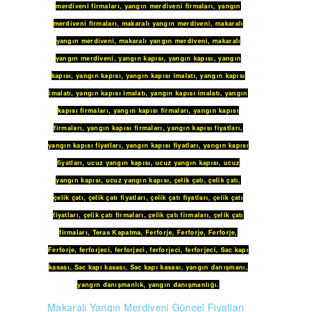
merdiveni firmaları
,
yangın merdiveni firmaları
,
yangın
merdiveni firmaları
,
makaralı yangın merdiveni
,
makaralı
yangın merdiveni
,
makaralı yangın merdiveni
,
makaralı
yangın merdiveni
,
yangın kapısı
,
yangın kapısı
,
yangın
kapısı
,
yangın kapısı
,
yangın kapısı imalatı
,
yangın kapısı
imalatı
,
yangın kapısı imalatı
,
yangın kapısı imalatı
,
yangın
kapısı firmaları
,
yangın kapısı firmaları
,
yangın kapısı
firmaları
,
yangın kapısı firmaları
,
yangın kapısı fiyatları
,
yangın kapısı fiyatları
,
yangın kapısı fiyatları
,
yangın kapısı
fiyatları
,
ucuz yangın kapısı
,
ucuz yangın kapısı
,
ucuz
yangın kapısı
,
ucuz yangın kapısı
,
çelik çatı
,
çelik çatı
,
çelik çatı
,
çelik çatı fiyatları
,
çelik çatı fiyatları
,
çelik çatı
fiyatları
,
çelik çatı firmaları
,
çelik çatı firmaları
,
çelik çatı
firmaları
,
Teras Kapatma
,
Ferforje
,
Ferforje
,
Ferforje
,
Ferforje
,
ferforjeci
,
ferforjeci
,
ferforjeci
,
ferforjeci
,
Sac kapı
kasası
,
Sac kapı kasası
,
Sac kapı kasası
,
yangın danışmanı
,
yangın danışmanlık
,
yangın danışmanlığı
.
Makaralı Yangın Merdiveni Güncel Fiyatları