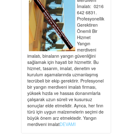
İmalatı: 0216
642 6831.
Profesyonellik
Gerektiren
Önemli Bir
Hizmet
Yangın
merdiveni
imalatı, binaların yangın güvenliğini
sağlamak için hayati bir hizmettir. Bu
hizmet, tasarım, imalat, denetim ve
kurulum aşamalarında uzmanlaşmış
tecrübeli bir ekip gerektirir. Profesyonel
bir yangın merdiveni imalatı firması,
yüksek hızda ve hassas donanımlarla
çalışarak uzun süreli ve kusursuz
sonuçlar elde etmelidir. Ayrıca, her fırın
türü için uygun malzemelerin seçimi de
büyük önem arz etmektedir. Yangın
merdiveni imalat
DEVAMI