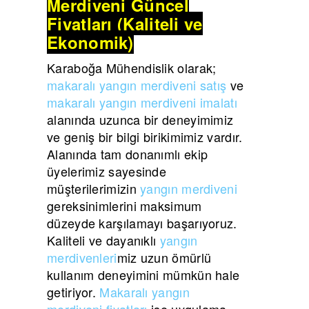
Merdiveni Güncel
Fiyatları (Kaliteli ve
Ekonomik)
Karaboğa Mühendislik olarak;
makaralı yangın merdiveni satış
ve
makaralı yangın merdiveni imalatı
alanında uzunca bir deneyimimiz
ve geniş bir bilgi birikimimiz vardır.
Alanında tam donanımlı ekip
üyelerimiz sayesinde
müşterilerimizin
yangın merdiveni
gereksinimlerini maksimum
düzeyde karşılamayı başarıyoruz.
Kaliteli ve dayanıklı
yangın
merdivenleri
miz uzun ömürlü
kullanım deneyimini mümkün hale
getiriyor.
Makaralı yangın
merdiveni fiyatları
ise uygulama