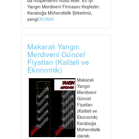
da müşterilerini mutlu eder. En İyi
Yangın Merdiveni Firmasını Keşfedin:
Karaboğa Mühendislik Şirketimiz,
yangı
DEVAMI
Makaralı Yangın
Merdiveni Güncel
Fiyatları (Kaliteli ve
Ekonomik)
Makaralı
Yangın
Merdiveni
Güncel
Fiyatları
(Kaliteli ve
Ekonomik)
Karaboğa
Mühendislik
olarak;