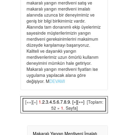
makaralı yangın merdiveni satış ve
makaralı yangın merdiveni imalatı
alanında uzunca bir deneyimimiz ve
geniş bir bilgi birikimimiz vardır.
Alanında tam donanımlı ekip üyelerimiz
sayesinde müşterilerimizin yangın
merdiveni gereksinimlerini maksimum
düzeyde karşılamayı başarıyoruz.
Kaliteli ve dayanıklı yangın
merdivenlerimiz uzun ömürlü kullanım
deneyimini mümkün hale getiriyor.
Makaralı yangın merdiveni fiyatları ise
uygulama yapılacak alana göre
değişiyor. M
DEVAMI
1.
2.
3.
4.
5.
6.
7.
8.
9.
[»]
[»»]
[««][«]
[Toplam:
52 »
1.
Sayfa]
Makaralı Yangın Merdiveni İmalatı