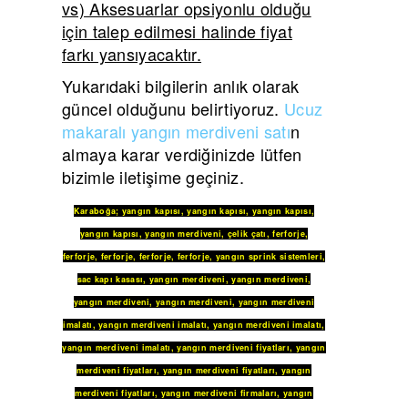
vs) Aksesuarlar opsiyonlu olduğu
için talep edilmesi halinde fiyat
farkı yansıyacaktır.
Yukarıdaki bilgilerin anlık olarak
güncel olduğunu belirtiyoruz.
Ucuz
makaralı yangın merdiveni satı
n
almaya karar verdiğinizde lütfen
bizimle iletişime geçiniz.
Karaboğa
;
yangın kapısı
,
yangın kapısı
,
yangın kapısı
,
yangın kapısı
,
yangın merdiveni
,
çelik çatı
,
ferforje
,
ferforje
,
ferforje
,
ferforje
,
ferforje
,
yangın sprink sistemleri
,
sac kapı kasası
,
yangın merdiveni
,
yangın merdiveni
,
yangın merdiveni
,
yangın merdiveni
,
yangın merdiveni
imalatı
,
yangın merdiveni imalatı
,
yangın merdiveni imalatı
,
yangın merdiveni imalatı
,
yangın merdiveni fiyatları
,
yangın
merdiveni fiyatları
,
yangın merdiveni fiyatları
,
yangın
merdiveni fiyatları
,
yangın merdiveni firmaları
,
yangın