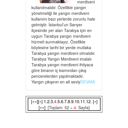
merdiveni
kullanılmalıdır. Özellikle yangın
yönetmeliği ile yangın merdiveni
kullanımı bazı yerlerde zorunlu hale
gelmiştir. İstanbul’un Sarıyer
ilçesinde yer alan Tarabya için en
uygun Tarabya yangın merdiveni
hizmeti sunmaktayız. Özellikle
böylesine tarihi bir yerde mutlaka
Tarabya yangın merdiveni olmalıdır.
Tarabya Yangın Merdiveni imalatı
Tarabya yangın merdiveni ihtiyaca
göre binanın iç kısmından çıkış
pencerelerden yapılmaktadır.
Yangın çıkışının en alt seviy
DEVAMI
[««]
[«]
1.
2.
3.
4.
5.
6.
7.
8.
9.
10.
11.
12.
[»]
[»»]
[Toplam: 52 »
4.
Sayfa]