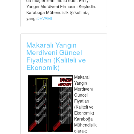
da müşterilerini mutlu eder. En İyi
Yangın Merdiveni Firmasını Keşfedin:
Karaboğa Mühendislik Şirketimiz,
yangı
DEVAMI
Makaralı Yangın
Merdiveni Güncel
Fiyatları (Kaliteli ve
Ekonomik)
Makaralı
Yangın
Merdiveni
Güncel
Fiyatları
(Kaliteli ve
Ekonomik)
Karaboğa
Mühendislik
olarak;