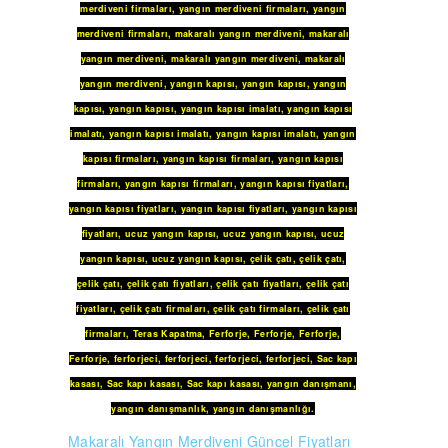
merdiveni firmaları
,
yangın merdiveni firmaları
,
yangın
merdiveni firmaları
,
makaralı yangın merdiveni
,
makaralı
yangın merdiveni
,
makaralı yangın merdiveni
,
makaralı
yangın merdiveni
,
yangın kapısı
,
yangın kapısı
,
yangın
kapısı
,
yangın kapısı
,
yangın kapısı imalatı
,
yangın kapısı
imalatı
,
yangın kapısı imalatı
,
yangın kapısı imalatı
,
yangın
kapısı firmaları
,
yangın kapısı firmaları
,
yangın kapısı
firmaları
,
yangın kapısı firmaları
,
yangın kapısı fiyatları
,
yangın kapısı fiyatları
,
yangın kapısı fiyatları
,
yangın kapısı
fiyatları
,
ucuz yangın kapısı
,
ucuz yangın kapısı
,
ucuz
yangın kapısı
,
ucuz yangın kapısı
,
çelik çatı
,
çelik çatı
,
çelik çatı
,
çelik çatı fiyatları
,
çelik çatı fiyatları
,
çelik çatı
fiyatları
,
çelik çatı firmaları
,
çelik çatı firmaları
,
çelik çatı
firmaları
,
Teras Kapatma
,
Ferforje
,
Ferforje
,
Ferforje
,
Ferforje
,
ferforjeci
,
ferforjeci
,
ferforjeci
,
ferforjeci
,
Sac kapı
kasası
,
Sac kapı kasası
,
Sac kapı kasası
,
yangın danışmanı
,
yangın danışmanlık
,
yangın danışmanlığı
.
Makaralı Yangın Merdiveni Güncel Fiyatları