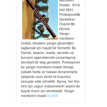
İmalatı: 0216
642 6831.
Profesyonellik
Gerektiren
Önemli Bir
Hizmet
Yangın
merdiveni
imalatı, binaların yangın güvenliğini
sağlamak için hayati bir hizmettir. Bu
hizmet, tasarım, imalat, denetim ve
kurulum aşamalarında uzmanlaşmış
tecrübeli bir ekip gerektirir. Profesyonel
bir yangın merdiveni imalatı firması,
yüksek hızda ve hassas donanımlarla
çalışarak uzun süreli ve kusursuz
sonuçlar elde etmelidir. Ayrıca, her fırın
türü için uygun malzemelerin seçimi de
büyük önem arz etmektedir. Yangın
merdiveni imalat
DEVAMI