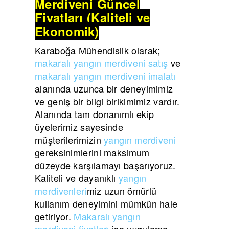
Merdiveni Güncel
Fiyatları (Kaliteli ve
Ekonomik)
Karaboğa Mühendislik olarak;
makaralı yangın merdiveni satış
ve
makaralı yangın merdiveni imalatı
alanında uzunca bir deneyimimiz
ve geniş bir bilgi birikimimiz vardır.
Alanında tam donanımlı ekip
üyelerimiz sayesinde
müşterilerimizin
yangın merdiveni
gereksinimlerini maksimum
düzeyde karşılamayı başarıyoruz.
Kaliteli ve dayanıklı
yangın
merdivenleri
miz uzun ömürlü
kullanım deneyimini mümkün hale
getiriyor.
Makaralı yangın
merdiveni fiyatları
ise uygulama