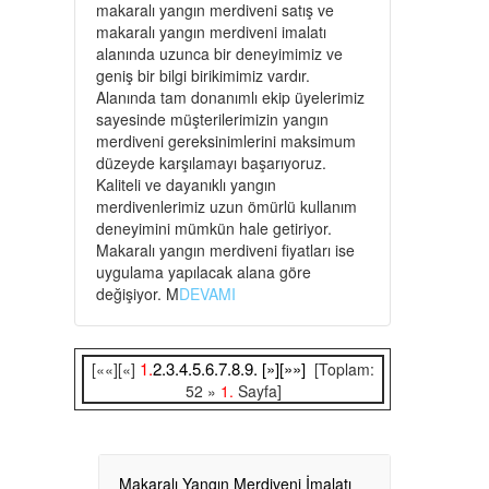
makaralı yangın merdiveni satış ve
makaralı yangın merdiveni imalatı
alanında uzunca bir deneyimimiz ve
geniş bir bilgi birikimimiz vardır.
Alanında tam donanımlı ekip üyelerimiz
sayesinde müşterilerimizin yangın
merdiveni gereksinimlerini maksimum
düzeyde karşılamayı başarıyoruz.
Kaliteli ve dayanıklı yangın
merdivenlerimiz uzun ömürlü kullanım
deneyimini mümkün hale getiriyor.
Makaralı yangın merdiveni fiyatları ise
uygulama yapılacak alana göre
değişiyor. M
DEVAMI
1.
2.
3.
4.
5.
6.
7.
8.
9.
[»]
[»»]
[««][«]
[Toplam:
52 »
1.
Sayfa]
Makaralı Yangın Merdiveni İmalatı