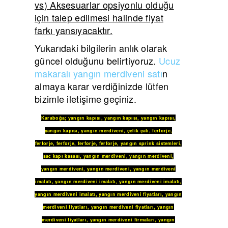
vs) Aksesuarlar opsiyonlu olduğu
için talep edilmesi halinde fiyat
farkı yansıyacaktır.
Yukarıdaki bilgilerin anlık olarak
güncel olduğunu belirtiyoruz.
Ucuz
makaralı yangın merdiveni satı
n
almaya karar verdiğinizde lütfen
bizimle iletişime geçiniz.
Karaboğa
;
yangın kapısı
,
yangın kapısı
,
yangın kapısı
,
yangın kapısı
,
yangın merdiveni
,
çelik çatı
,
ferforje
,
ferforje
,
ferforje
,
ferforje
,
ferforje
,
yangın sprink sistemleri
,
sac kapı kasası
,
yangın merdiveni
,
yangın merdiveni
,
yangın merdiveni
,
yangın merdiveni
,
yangın merdiveni
imalatı
,
yangın merdiveni imalatı
,
yangın merdiveni imalatı
,
yangın merdiveni imalatı
,
yangın merdiveni fiyatları
,
yangın
merdiveni fiyatları
,
yangın merdiveni fiyatları
,
yangın
merdiveni fiyatları
,
yangın merdiveni firmaları
,
yangın