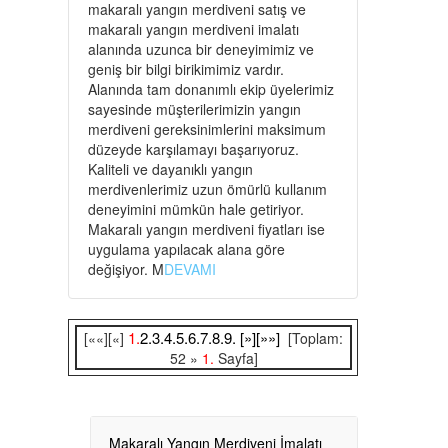
makaralı yangın merdiveni satış ve
makaralı yangın merdiveni imalatı
alanında uzunca bir deneyimimiz ve
geniş bir bilgi birikimimiz vardır.
Alanında tam donanımlı ekip üyelerimiz
sayesinde müşterilerimizin yangın
merdiveni gereksinimlerini maksimum
düzeyde karşılamayı başarıyoruz.
Kaliteli ve dayanıklı yangın
merdivenlerimiz uzun ömürlü kullanım
deneyimini mümkün hale getiriyor.
Makaralı yangın merdiveni fiyatları ise
uygulama yapılacak alana göre
değişiyor. M
DEVAMI
1.
2.
3.
4.
5.
6.
7.
8.
9.
[»]
[»»]
[««][«]
[Toplam:
52 »
1.
Sayfa]
Makaralı Yangın Merdiveni İmalatı