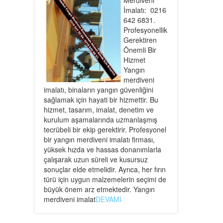
İmalatı: 0216
642 6831.
Profesyonellik
Gerektiren
Önemli Bir
Hizmet
Yangın
merdiveni
imalatı, binaların yangın güvenliğini
sağlamak için hayati bir hizmettir. Bu
hizmet, tasarım, imalat, denetim ve
kurulum aşamalarında uzmanlaşmış
tecrübeli bir ekip gerektirir. Profesyonel
bir yangın merdiveni imalatı firması,
yüksek hızda ve hassas donanımlarla
çalışarak uzun süreli ve kusursuz
sonuçlar elde etmelidir. Ayrıca, her fırın
türü için uygun malzemelerin seçimi de
büyük önem arz etmektedir. Yangın
merdiveni imalat
DEVAMI