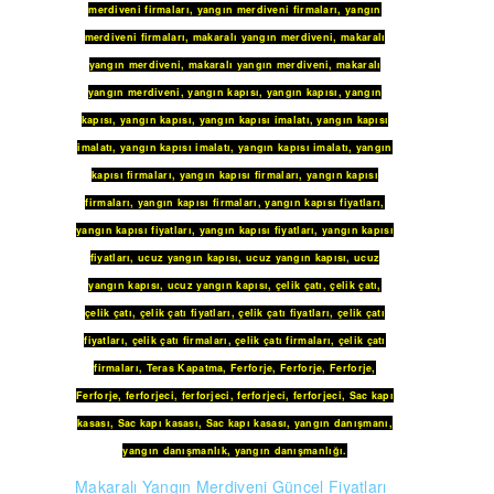
merdiveni firmaları
,
yangın merdiveni firmaları
,
yangın
merdiveni firmaları
,
makaralı yangın merdiveni
,
makaralı
yangın merdiveni
,
makaralı yangın merdiveni
,
makaralı
yangın merdiveni
,
yangın kapısı
,
yangın kapısı
,
yangın
kapısı
,
yangın kapısı
,
yangın kapısı imalatı
,
yangın kapısı
imalatı
,
yangın kapısı imalatı
,
yangın kapısı imalatı
,
yangın
kapısı firmaları
,
yangın kapısı firmaları
,
yangın kapısı
firmaları
,
yangın kapısı firmaları
,
yangın kapısı fiyatları
,
yangın kapısı fiyatları
,
yangın kapısı fiyatları
,
yangın kapısı
fiyatları
,
ucuz yangın kapısı
,
ucuz yangın kapısı
,
ucuz
yangın kapısı
,
ucuz yangın kapısı
,
çelik çatı
,
çelik çatı
,
çelik çatı
,
çelik çatı fiyatları
,
çelik çatı fiyatları
,
çelik çatı
fiyatları
,
çelik çatı firmaları
,
çelik çatı firmaları
,
çelik çatı
firmaları
,
Teras Kapatma
,
Ferforje
,
Ferforje
,
Ferforje
,
Ferforje
,
ferforjeci
,
ferforjeci
,
ferforjeci
,
ferforjeci
,
Sac kapı
kasası
,
Sac kapı kasası
,
Sac kapı kasası
,
yangın danışmanı
,
yangın danışmanlık
,
yangın danışmanlığı
.
Makaralı Yangın Merdiveni Güncel Fiyatları