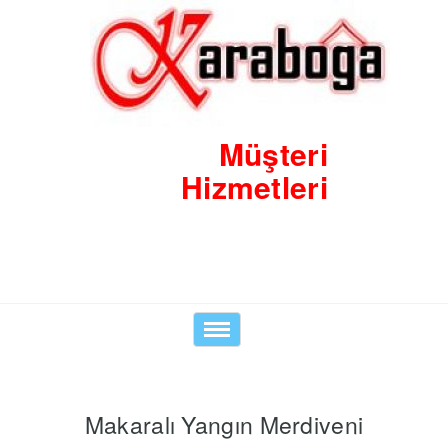
Müşteri
Hizmetleri
0530 8423938
Toggle
navigation
Makaralı Yangın Merdiveni