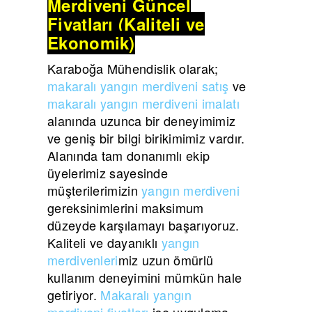
Merdiveni Güncel
Fiyatları (Kaliteli ve
Ekonomik)
Karaboğa Mühendislik olarak;
makaralı yangın merdiveni satış
ve
makaralı yangın merdiveni imalatı
alanında uzunca bir deneyimimiz
ve geniş bir bilgi birikimimiz vardır.
Alanında tam donanımlı ekip
üyelerimiz sayesinde
müşterilerimizin
yangın merdiveni
gereksinimlerini maksimum
düzeyde karşılamayı başarıyoruz.
Kaliteli ve dayanıklı
yangın
merdivenleri
miz uzun ömürlü
kullanım deneyimini mümkün hale
getiriyor.
Makaralı yangın
merdiveni fiyatları
ise uygulama