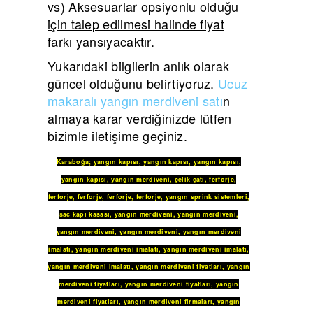
vs) Aksesuarlar opsiyonlu olduğu
için talep edilmesi halinde fiyat
farkı yansıyacaktır.
Yukarıdaki bilgilerin anlık olarak
güncel olduğunu belirtiyoruz.
Ucuz
makaralı yangın merdiveni satı
n
almaya karar verdiğinizde lütfen
bizimle iletişime geçiniz.
Karaboğa
;
yangın kapısı
,
yangın kapısı
,
yangın kapısı
,
yangın kapısı
,
yangın merdiveni
,
çelik çatı
,
ferforje
,
ferforje
,
ferforje
,
ferforje
,
ferforje
,
yangın sprink sistemleri
,
sac kapı kasası
,
yangın merdiveni
,
yangın merdiveni
,
yangın merdiveni
,
yangın merdiveni
,
yangın merdiveni
imalatı
,
yangın merdiveni imalatı
,
yangın merdiveni imalatı
,
yangın merdiveni imalatı
,
yangın merdiveni fiyatları
,
yangın
merdiveni fiyatları
,
yangın merdiveni fiyatları
,
yangın
merdiveni fiyatları
,
yangın merdiveni firmaları
,
yangın