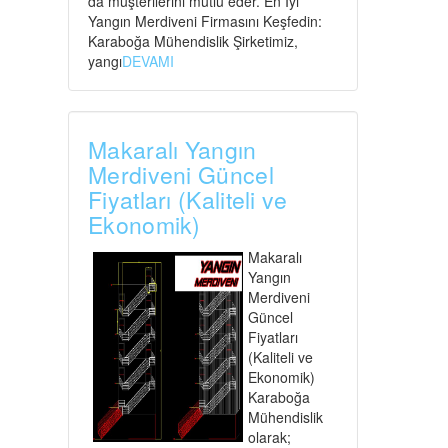
da müşterilerini mutlu eder. En İyi
Yangın Merdiveni Firmasını Keşfedin:
Karaboğa Mühendislik Şirketimiz,
yangı
DEVAMI
Makaralı Yangın
Merdiveni Güncel
Fiyatları (Kaliteli ve
Ekonomik)
Makaralı
Yangın
Merdiveni
Güncel
Fiyatları
(Kaliteli ve
Ekonomik)
Karaboğa
Mühendislik
olarak;