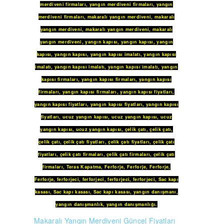
merdiveni firmaları
,
yangın merdiveni firmaları
,
yangın
merdiveni firmaları
,
makaralı yangın merdiveni
,
makaralı
yangın merdiveni
,
makaralı yangın merdiveni
,
makaralı
yangın merdiveni
,
yangın kapısı
,
yangın kapısı
,
yangın
kapısı
,
yangın kapısı
,
yangın kapısı imalatı
,
yangın kapısı
imalatı
,
yangın kapısı imalatı
,
yangın kapısı imalatı
,
yangın
kapısı firmaları
,
yangın kapısı firmaları
,
yangın kapısı
firmaları
,
yangın kapısı firmaları
,
yangın kapısı fiyatları
,
yangın kapısı fiyatları
,
yangın kapısı fiyatları
,
yangın kapısı
fiyatları
,
ucuz yangın kapısı
,
ucuz yangın kapısı
,
ucuz
yangın kapısı
,
ucuz yangın kapısı
,
çelik çatı
,
çelik çatı
,
çelik çatı
,
çelik çatı fiyatları
,
çelik çatı fiyatları
,
çelik çatı
fiyatları
,
çelik çatı firmaları
,
çelik çatı firmaları
,
çelik çatı
firmaları
,
Teras Kapatma
,
Ferforje
,
Ferforje
,
Ferforje
,
Ferforje
,
ferforjeci
,
ferforjeci
,
ferforjeci
,
ferforjeci
,
Sac kapı
kasası
,
Sac kapı kasası
,
Sac kapı kasası
,
yangın danışmanı
,
yangın danışmanlık
,
yangın danışmanlığı
.
Makaralı Yangın Merdiveni Güncel Fiyatları