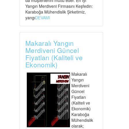
da müşterilerini mutlu eder. En İyi
Yangın Merdiveni Firmasını Keşfedin:
Karaboğa Mühendislik Şirketimiz,
yangı
DEVAMI
Makaralı Yangın
Merdiveni Güncel
Fiyatları (Kaliteli ve
Ekonomik)
Makaralı
Yangın
Merdiveni
Güncel
Fiyatları
(Kaliteli ve
Ekonomik)
Karaboğa
Mühendislik
olarak;