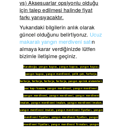
vs) Aksesuarlar opsiyonlu olduğu
için talep edilmesi halinde fiyat
farkı yansıyacaktır.
Yukarıdaki bilgilerin anlık olarak
güncel olduğunu belirtiyoruz.
Ucuz
makaralı yangın merdiveni satı
n
almaya karar verdiğinizde lütfen
bizimle iletişime geçiniz.
Karaboğa
;
yangın kapısı
,
yangın kapısı
,
yangın kapısı
,
yangın kapısı
,
yangın merdiveni
,
çelik çatı
,
ferforje
,
ferforje
,
ferforje
,
ferforje
,
ferforje
,
yangın sprink sistemleri
,
sac kapı kasası
,
yangın merdiveni
,
yangın merdiveni
,
yangın merdiveni
,
yangın merdiveni
,
yangın merdiveni
imalatı
,
yangın merdiveni imalatı
,
yangın merdiveni imalatı
,
yangın merdiveni imalatı
,
yangın merdiveni fiyatları
,
yangın
merdiveni fiyatları
,
yangın merdiveni fiyatları
,
yangın
merdiveni fiyatları
,
yangın merdiveni firmaları
,
yangın