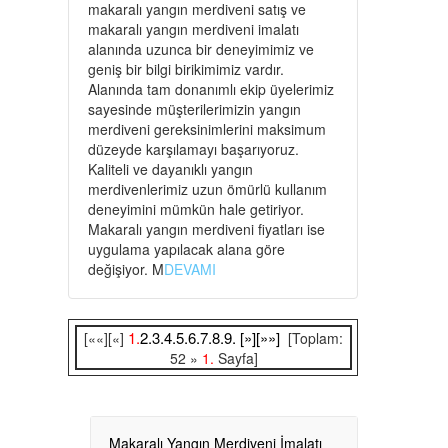
makaralı yangın merdiveni satış ve
makaralı yangın merdiveni imalatı
alanında uzunca bir deneyimimiz ve
geniş bir bilgi birikimimiz vardır.
Alanında tam donanımlı ekip üyelerimiz
sayesinde müşterilerimizin yangın
merdiveni gereksinimlerini maksimum
düzeyde karşılamayı başarıyoruz.
Kaliteli ve dayanıklı yangın
merdivenlerimiz uzun ömürlü kullanım
deneyimini mümkün hale getiriyor.
Makaralı yangın merdiveni fiyatları ise
uygulama yapılacak alana göre
değişiyor. M
DEVAMI
1.
2.
3.
4.
5.
6.
7.
8.
9.
[»]
[»»]
[««][«]
[Toplam:
52 »
1.
Sayfa]
Makaralı Yangın Merdiveni İmalatı