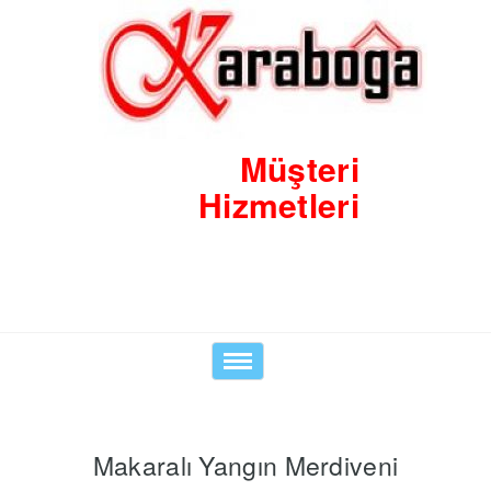
Müşteri
Hizmetleri
0530 8423938
Toggle
navigation
Makaralı Yangın Merdiveni