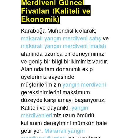
Merdiveni Güncel
Fiyatları (Kaliteli ve
Ekonomik)
Karaboğa Mühendislik olarak;
makaralı yangın merdiveni satış
ve
makaralı yangın merdiveni imalatı
alanında uzunca bir deneyimimiz
ve geniş bir bilgi birikimimiz vardır.
Alanında tam donanımlı ekip
üyelerimiz sayesinde
müşterilerimizin
yangın merdiveni
gereksinimlerini maksimum
düzeyde karşılamayı başarıyoruz.
Kaliteli ve dayanıklı
yangın
merdivenleri
miz uzun ömürlü
kullanım deneyimini mümkün hale
getiriyor.
Makaralı yangın
merdiveni fiyatları
ise uygulama