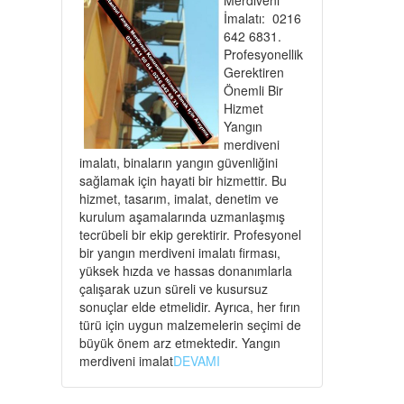
İmalatı: 0216
642 6831.
Profesyonellik
Gerektiren
Önemli Bir
Hizmet
Yangın
merdiveni
imalatı, binaların yangın güvenliğini
sağlamak için hayati bir hizmettir. Bu
hizmet, tasarım, imalat, denetim ve
kurulum aşamalarında uzmanlaşmış
tecrübeli bir ekip gerektirir. Profesyonel
bir yangın merdiveni imalatı firması,
yüksek hızda ve hassas donanımlarla
çalışarak uzun süreli ve kusursuz
sonuçlar elde etmelidir. Ayrıca, her fırın
türü için uygun malzemelerin seçimi de
büyük önem arz etmektedir. Yangın
merdiveni imalat
DEVAMI