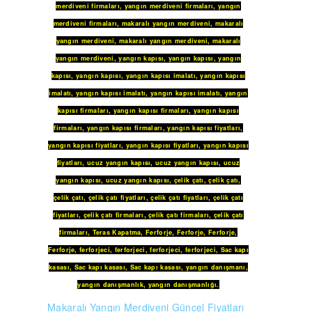
merdiveni firmaları
,
yangın merdiveni firmaları
,
yangın
merdiveni firmaları
,
makaralı yangın merdiveni
,
makaralı
yangın merdiveni
,
makaralı yangın merdiveni
,
makaralı
yangın merdiveni
,
yangın kapısı
,
yangın kapısı
,
yangın
kapısı
,
yangın kapısı
,
yangın kapısı imalatı
,
yangın kapısı
imalatı
,
yangın kapısı imalatı
,
yangın kapısı imalatı
,
yangın
kapısı firmaları
,
yangın kapısı firmaları
,
yangın kapısı
firmaları
,
yangın kapısı firmaları
,
yangın kapısı fiyatları
,
yangın kapısı fiyatları
,
yangın kapısı fiyatları
,
yangın kapısı
fiyatları
,
ucuz yangın kapısı
,
ucuz yangın kapısı
,
ucuz
yangın kapısı
,
ucuz yangın kapısı
,
çelik çatı
,
çelik çatı
,
çelik çatı
,
çelik çatı fiyatları
,
çelik çatı fiyatları
,
çelik çatı
fiyatları
,
çelik çatı firmaları
,
çelik çatı firmaları
,
çelik çatı
firmaları
,
Teras Kapatma
,
Ferforje
,
Ferforje
,
Ferforje
,
Ferforje
,
ferforjeci
,
ferforjeci
,
ferforjeci
,
ferforjeci
,
Sac kapı
kasası
,
Sac kapı kasası
,
Sac kapı kasası
,
yangın danışmanı
,
yangın danışmanlık
,
yangın danışmanlığı
.
Makaralı Yangın Merdiveni Güncel Fiyatları