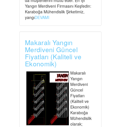
da müşterilerini mutlu eder. En İyi
Yangın Merdiveni Firmasını Keşfedin:
Karaboğa Mühendislik Şirketimiz,
yangı
DEVAMI
Makaralı Yangın
Merdiveni Güncel
Fiyatları (Kaliteli ve
Ekonomik)
Makaralı
Yangın
Merdiveni
Güncel
Fiyatları
(Kaliteli ve
Ekonomik)
Karaboğa
Mühendislik
olarak;