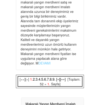
makaralı yangın merdiveni satış ve
makaralı yangın merdiveni imalatı
alanında uzunca bir deneyimimiz ve
geniş bir bilgi birikimimiz vardır.
Alanında tam donanımlı ekip üyelerimiz
sayesinde müşterilerimizin yangın
merdiveni gereksinimlerini maksimum
düzeyde karşılamayı başarıyoruz.
Kaliteli ve dayanıklı yangın
merdivenlerimiz uzun ömürlü kullanım
deneyimini mümkün hale getiriyor.
Makaralı yangın merdiveni fiyatları ise
uygulama yapılacak alana göre
değişiyor. M
DEVAMI
1.
2.
3.
4.
5.
6.
7.
8.
9.
[»]
[»»]
[««][«]
[Toplam:
52 »
1.
Sayfa]
Makaralı Yangın Merdiveni İmalatı