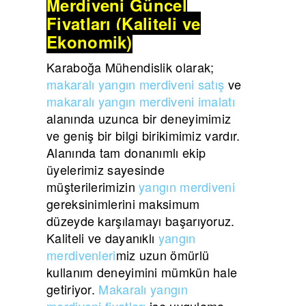
Merdiveni Güncel
Fiyatları (Kaliteli ve
Ekonomik)
Karaboğa Mühendislik olarak;
makaralı yangın merdiveni satış
ve
makaralı yangın merdiveni imalatı
alanında uzunca bir deneyimimiz
ve geniş bir bilgi birikimimiz vardır.
Alanında tam donanımlı ekip
üyelerimiz sayesinde
müşterilerimizin
yangın merdiveni
gereksinimlerini maksimum
düzeyde karşılamayı başarıyoruz.
Kaliteli ve dayanıklı
yangın
merdivenleri
miz uzun ömürlü
kullanım deneyimini mümkün hale
getiriyor.
Makaralı yangın
merdiveni fiyatları
ise uygulama