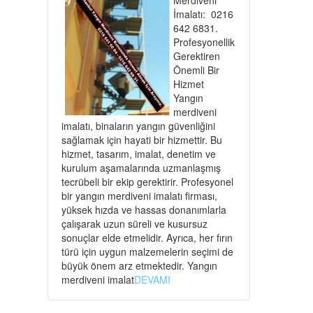
İmalatı: 0216
642 6831.
Profesyonellik
Gerektiren
Önemli Bir
Hizmet
Yangın
merdiveni
imalatı, binaların yangın güvenliğini
sağlamak için hayati bir hizmettir. Bu
hizmet, tasarım, imalat, denetim ve
kurulum aşamalarında uzmanlaşmış
tecrübeli bir ekip gerektirir. Profesyonel
bir yangın merdiveni imalatı firması,
yüksek hızda ve hassas donanımlarla
çalışarak uzun süreli ve kusursuz
sonuçlar elde etmelidir. Ayrıca, her fırın
türü için uygun malzemelerin seçimi de
büyük önem arz etmektedir. Yangın
merdiveni imalat
DEVAMI