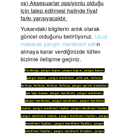
vs) Aksesuarlar opsiyonlu olduğu
için talep edilmesi halinde fiyat
farkı yansıyacaktır.
Yukarıdaki bilgilerin anlık olarak
güncel olduğunu belirtiyoruz.
Ucuz
makaralı yangın merdiveni satı
n
almaya karar verdiğinizde lütfen
bizimle iletişime geçiniz.
Karaboğa
;
yangın kapısı
,
yangın kapısı
,
yangın kapısı
,
yangın kapısı
,
yangın merdiveni
,
çelik çatı
,
ferforje
,
ferforje
,
ferforje
,
ferforje
,
ferforje
,
yangın sprink sistemleri
,
sac kapı kasası
,
yangın merdiveni
,
yangın merdiveni
,
yangın merdiveni
,
yangın merdiveni
,
yangın merdiveni
imalatı
,
yangın merdiveni imalatı
,
yangın merdiveni imalatı
,
yangın merdiveni imalatı
,
yangın merdiveni fiyatları
,
yangın
merdiveni fiyatları
,
yangın merdiveni fiyatları
,
yangın
merdiveni fiyatları
,
yangın merdiveni firmaları
,
yangın