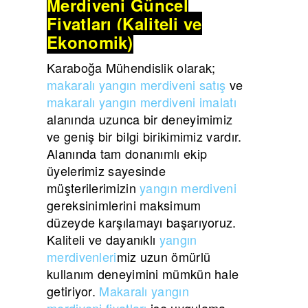
Merdiveni Güncel
Fiyatları (Kaliteli ve
Ekonomik)
Karaboğa Mühendislik olarak;
makaralı yangın merdiveni satış
ve
makaralı yangın merdiveni imalatı
alanında uzunca bir deneyimimiz
ve geniş bir bilgi birikimimiz vardır.
Alanında tam donanımlı ekip
üyelerimiz sayesinde
müşterilerimizin
yangın merdiveni
gereksinimlerini maksimum
düzeyde karşılamayı başarıyoruz.
Kaliteli ve dayanıklı
yangın
merdivenleri
miz uzun ömürlü
kullanım deneyimini mümkün hale
getiriyor.
Makaralı yangın
merdiveni fiyatları
ise uygulama