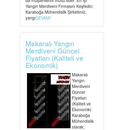
da müşterilerini mutlu eder. En İyi
Yangın Merdiveni Firmasını Keşfedin:
Karaboğa Mühendislik Şirketimiz,
yangı
DEVAMI
Makaralı Yangın
Merdiveni Güncel
Fiyatları (Kaliteli ve
Ekonomik)
Makaralı
Yangın
Merdiveni
Güncel
Fiyatları
(Kaliteli ve
Ekonomik)
Karaboğa
Mühendislik
olarak;