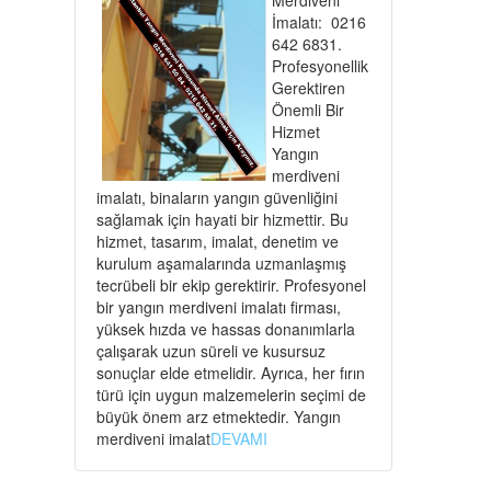
İmalatı: 0216
642 6831.
Profesyonellik
Gerektiren
Önemli Bir
Hizmet
Yangın
merdiveni
imalatı, binaların yangın güvenliğini
sağlamak için hayati bir hizmettir. Bu
hizmet, tasarım, imalat, denetim ve
kurulum aşamalarında uzmanlaşmış
tecrübeli bir ekip gerektirir. Profesyonel
bir yangın merdiveni imalatı firması,
yüksek hızda ve hassas donanımlarla
çalışarak uzun süreli ve kusursuz
sonuçlar elde etmelidir. Ayrıca, her fırın
türü için uygun malzemelerin seçimi de
büyük önem arz etmektedir. Yangın
merdiveni imalat
DEVAMI