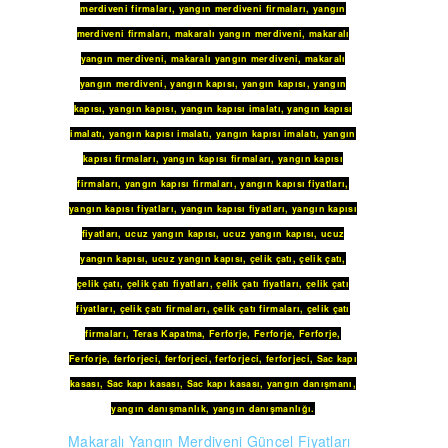
merdiveni firmaları
,
yangın merdiveni firmaları
,
yangın
merdiveni firmaları
,
makaralı yangın merdiveni
,
makaralı
yangın merdiveni
,
makaralı yangın merdiveni
,
makaralı
yangın merdiveni
,
yangın kapısı
,
yangın kapısı
,
yangın
kapısı
,
yangın kapısı
,
yangın kapısı imalatı
,
yangın kapısı
imalatı
,
yangın kapısı imalatı
,
yangın kapısı imalatı
,
yangın
kapısı firmaları
,
yangın kapısı firmaları
,
yangın kapısı
firmaları
,
yangın kapısı firmaları
,
yangın kapısı fiyatları
,
yangın kapısı fiyatları
,
yangın kapısı fiyatları
,
yangın kapısı
fiyatları
,
ucuz yangın kapısı
,
ucuz yangın kapısı
,
ucuz
yangın kapısı
,
ucuz yangın kapısı
,
çelik çatı
,
çelik çatı
,
çelik çatı
,
çelik çatı fiyatları
,
çelik çatı fiyatları
,
çelik çatı
fiyatları
,
çelik çatı firmaları
,
çelik çatı firmaları
,
çelik çatı
firmaları
,
Teras Kapatma
,
Ferforje
,
Ferforje
,
Ferforje
,
Ferforje
,
ferforjeci
,
ferforjeci
,
ferforjeci
,
ferforjeci
,
Sac kapı
kasası
,
Sac kapı kasası
,
Sac kapı kasası
,
yangın danışmanı
,
yangın danışmanlık
,
yangın danışmanlığı
.
Makaralı Yangın Merdiveni Güncel Fiyatları