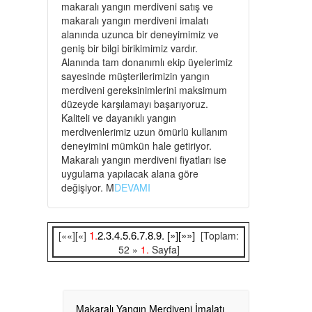
makaralı yangın merdiveni satış ve
makaralı yangın merdiveni imalatı
alanında uzunca bir deneyimimiz ve
geniş bir bilgi birikimimiz vardır.
Alanında tam donanımlı ekip üyelerimiz
sayesinde müşterilerimizin yangın
merdiveni gereksinimlerini maksimum
düzeyde karşılamayı başarıyoruz.
Kaliteli ve dayanıklı yangın
merdivenlerimiz uzun ömürlü kullanım
deneyimini mümkün hale getiriyor.
Makaralı yangın merdiveni fiyatları ise
uygulama yapılacak alana göre
değişiyor. M
DEVAMI
1.
2.
3.
4.
5.
6.
7.
8.
9.
[»]
[»»]
[««][«]
[Toplam:
52 »
1.
Sayfa]
Makaralı Yangın Merdiveni İmalatı