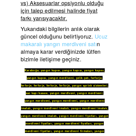
vs) Aksesuarlar opsiyonlu olduğu
için talep edilmesi halinde fiyat
farkı yansıyacaktır.
Yukarıdaki bilgilerin anlık olarak
güncel olduğunu belirtiyoruz.
Ucuz
makaralı yangın merdiveni satı
n
almaya karar verdiğinizde lütfen
bizimle iletişime geçiniz.
Karaboğa
;
yangın kapısı
,
yangın kapısı
,
yangın kapısı
,
yangın kapısı
,
yangın merdiveni
,
çelik çatı
,
ferforje
,
ferforje
,
ferforje
,
ferforje
,
ferforje
,
yangın sprink sistemleri
,
sac kapı kasası
,
yangın merdiveni
,
yangın merdiveni
,
yangın merdiveni
,
yangın merdiveni
,
yangın merdiveni
imalatı
,
yangın merdiveni imalatı
,
yangın merdiveni imalatı
,
yangın merdiveni imalatı
,
yangın merdiveni fiyatları
,
yangın
merdiveni fiyatları
,
yangın merdiveni fiyatları
,
yangın
merdiveni fiyatları
,
yangın merdiveni firmaları
,
yangın