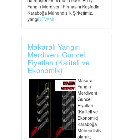
da müşterilerini mutlu eder. En İyi
Yangın Merdiveni Firmasını Keşfedin:
Karaboğa Mühendislik Şirketimiz,
yangı
DEVAMI
Makaralı Yangın
Merdiveni Güncel
Fiyatları (Kaliteli ve
Ekonomik)
Makaralı
Yangın
Merdiveni
Güncel
Fiyatları
(Kaliteli ve
Ekonomik)
Karaboğa
Mühendislik
olarak;