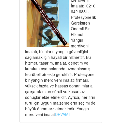
İmalatı: 0216
642 6831.
Profesyonellik
Gerektiren
Önemli Bir
Hizmet
Yangın
merdiveni
imalatı, binaların yangın güvenliğini
sağlamak için hayati bir hizmettir. Bu
hizmet, tasarım, imalat, denetim ve
kurulum aşamalarında uzmanlaşmış
tecrübeli bir ekip gerektirir. Profesyonel
bir yangın merdiveni imalatı firması,
yüksek hızda ve hassas donanımlarla
çalışarak uzun süreli ve kusursuz
sonuçlar elde etmelidir. Ayrıca, her fırın
türü için uygun malzemelerin seçimi de
büyük önem arz etmektedir. Yangın
merdiveni imalat
DEVAMI