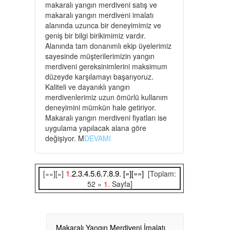
makaralı yangın merdiveni satış ve
makaralı yangın merdiveni imalatı
alanında uzunca bir deneyimimiz ve
geniş bir bilgi birikimimiz vardır.
Alanında tam donanımlı ekip üyelerimiz
sayesinde müşterilerimizin yangın
merdiveni gereksinimlerini maksimum
düzeyde karşılamayı başarıyoruz.
Kaliteli ve dayanıklı yangın
merdivenlerimiz uzun ömürlü kullanım
deneyimini mümkün hale getiriyor.
Makaralı yangın merdiveni fiyatları ise
uygulama yapılacak alana göre
değişiyor. M
DEVAMI
1.
2.
3.
4.
5.
6.
7.
8.
9.
[»]
[»»]
[««][«]
[Toplam:
52 »
1.
Sayfa]
Makaralı Yangın Merdiveni İmalatı