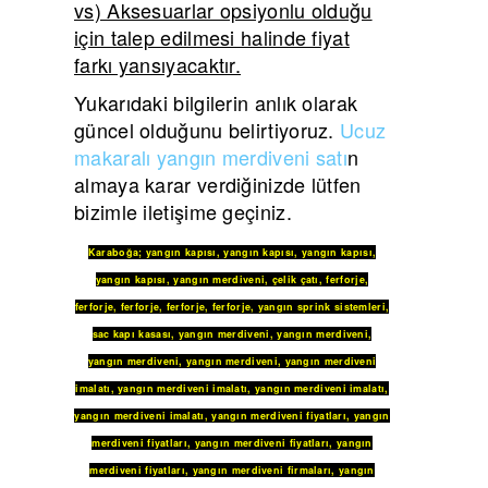
vs) Aksesuarlar opsiyonlu olduğu
için talep edilmesi halinde fiyat
farkı yansıyacaktır.
Yukarıdaki bilgilerin anlık olarak
güncel olduğunu belirtiyoruz.
Ucuz
makaralı yangın merdiveni satı
n
almaya karar verdiğinizde lütfen
bizimle iletişime geçiniz.
Karaboğa
;
yangın kapısı
,
yangın kapısı
,
yangın kapısı
,
yangın kapısı
,
yangın merdiveni
,
çelik çatı
,
ferforje
,
ferforje
,
ferforje
,
ferforje
,
ferforje
,
yangın sprink sistemleri
,
sac kapı kasası
,
yangın merdiveni
,
yangın merdiveni
,
yangın merdiveni
,
yangın merdiveni
,
yangın merdiveni
imalatı
,
yangın merdiveni imalatı
,
yangın merdiveni imalatı
,
yangın merdiveni imalatı
,
yangın merdiveni fiyatları
,
yangın
merdiveni fiyatları
,
yangın merdiveni fiyatları
,
yangın
merdiveni fiyatları
,
yangın merdiveni firmaları
,
yangın