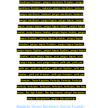
merdiveni firmaları
,
yangın merdiveni firmaları
,
yangın
merdiveni firmaları
,
makaralı yangın merdiveni
,
makaralı
yangın merdiveni
,
makaralı yangın merdiveni
,
makaralı
yangın merdiveni
,
yangın kapısı
,
yangın kapısı
,
yangın
kapısı
,
yangın kapısı
,
yangın kapısı imalatı
,
yangın kapısı
imalatı
,
yangın kapısı imalatı
,
yangın kapısı imalatı
,
yangın
kapısı firmaları
,
yangın kapısı firmaları
,
yangın kapısı
firmaları
,
yangın kapısı firmaları
,
yangın kapısı fiyatları
,
yangın kapısı fiyatları
,
yangın kapısı fiyatları
,
yangın kapısı
fiyatları
,
ucuz yangın kapısı
,
ucuz yangın kapısı
,
ucuz
yangın kapısı
,
ucuz yangın kapısı
,
çelik çatı
,
çelik çatı
,
çelik çatı
,
çelik çatı fiyatları
,
çelik çatı fiyatları
,
çelik çatı
fiyatları
,
çelik çatı firmaları
,
çelik çatı firmaları
,
çelik çatı
firmaları
,
Teras Kapatma
,
Ferforje
,
Ferforje
,
Ferforje
,
Ferforje
,
ferforjeci
,
ferforjeci
,
ferforjeci
,
ferforjeci
,
Sac kapı
kasası
,
Sac kapı kasası
,
Sac kapı kasası
,
yangın danışmanı
,
yangın danışmanlık
,
yangın danışmanlığı
.
Makaralı Yangın Merdiveni Güncel Fiyatları