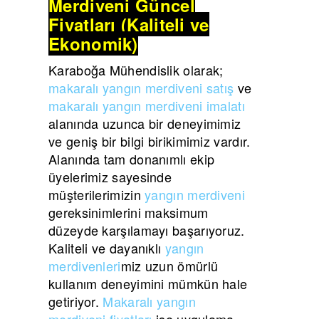
Merdiveni Güncel
Fiyatları (Kaliteli ve
Ekonomik)
Karaboğa Mühendislik olarak;
makaralı yangın merdiveni satış
ve
makaralı yangın merdiveni imalatı
alanında uzunca bir deneyimimiz
ve geniş bir bilgi birikimimiz vardır.
Alanında tam donanımlı ekip
üyelerimiz sayesinde
müşterilerimizin
yangın merdiveni
gereksinimlerini maksimum
düzeyde karşılamayı başarıyoruz.
Kaliteli ve dayanıklı
yangın
merdivenleri
miz uzun ömürlü
kullanım deneyimini mümkün hale
getiriyor.
Makaralı yangın
merdiveni fiyatları
ise uygulama