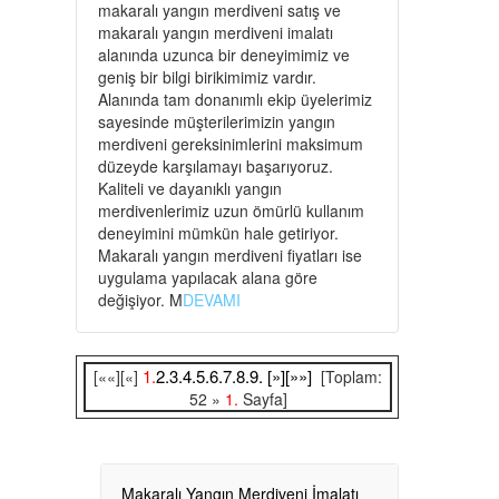
makaralı yangın merdiveni satış ve
makaralı yangın merdiveni imalatı
alanında uzunca bir deneyimimiz ve
geniş bir bilgi birikimimiz vardır.
Alanında tam donanımlı ekip üyelerimiz
sayesinde müşterilerimizin yangın
merdiveni gereksinimlerini maksimum
düzeyde karşılamayı başarıyoruz.
Kaliteli ve dayanıklı yangın
merdivenlerimiz uzun ömürlü kullanım
deneyimini mümkün hale getiriyor.
Makaralı yangın merdiveni fiyatları ise
uygulama yapılacak alana göre
değişiyor. M
DEVAMI
1.
2.
3.
4.
5.
6.
7.
8.
9.
[»]
[»»]
[««][«]
[Toplam:
52 »
1.
Sayfa]
Makaralı Yangın Merdiveni İmalatı