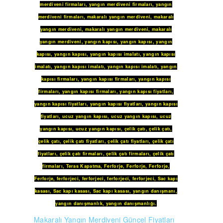
merdiveni firmaları
,
yangın merdiveni firmaları
,
yangın
merdiveni firmaları
,
makaralı yangın merdiveni
,
makaralı
yangın merdiveni
,
makaralı yangın merdiveni
,
makaralı
yangın merdiveni
,
yangın kapısı
,
yangın kapısı
,
yangın
kapısı
,
yangın kapısı
,
yangın kapısı imalatı
,
yangın kapısı
imalatı
,
yangın kapısı imalatı
,
yangın kapısı imalatı
,
yangın
kapısı firmaları
,
yangın kapısı firmaları
,
yangın kapısı
firmaları
,
yangın kapısı firmaları
,
yangın kapısı fiyatları
,
yangın kapısı fiyatları
,
yangın kapısı fiyatları
,
yangın kapısı
fiyatları
,
ucuz yangın kapısı
,
ucuz yangın kapısı
,
ucuz
yangın kapısı
,
ucuz yangın kapısı
,
çelik çatı
,
çelik çatı
,
çelik çatı
,
çelik çatı fiyatları
,
çelik çatı fiyatları
,
çelik çatı
fiyatları
,
çelik çatı firmaları
,
çelik çatı firmaları
,
çelik çatı
firmaları
,
Teras Kapatma
,
Ferforje
,
Ferforje
,
Ferforje
,
Ferforje
,
ferforjeci
,
ferforjeci
,
ferforjeci
,
ferforjeci
,
Sac kapı
kasası
,
Sac kapı kasası
,
Sac kapı kasası
,
yangın danışmanı
,
yangın danışmanlık
,
yangın danışmanlığı
.
Makaralı Yangın Merdiveni Güncel Fiyatları