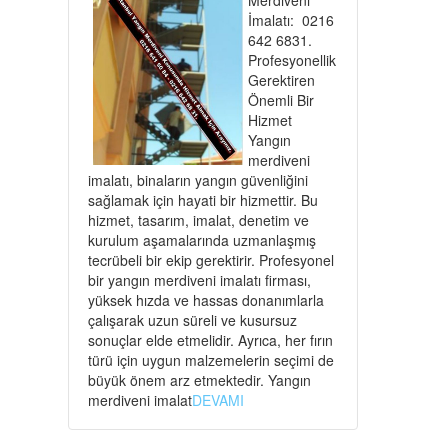
İmalatı: 0216
642 6831.
Profesyonellik
Gerektiren
Önemli Bir
Hizmet
Yangın
merdiveni
imalatı, binaların yangın güvenliğini
sağlamak için hayati bir hizmettir. Bu
hizmet, tasarım, imalat, denetim ve
kurulum aşamalarında uzmanlaşmış
tecrübeli bir ekip gerektirir. Profesyonel
bir yangın merdiveni imalatı firması,
yüksek hızda ve hassas donanımlarla
çalışarak uzun süreli ve kusursuz
sonuçlar elde etmelidir. Ayrıca, her fırın
türü için uygun malzemelerin seçimi de
büyük önem arz etmektedir. Yangın
merdiveni imalat
DEVAMI