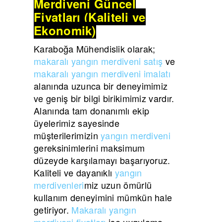
Merdiveni Güncel
Fiyatları (Kaliteli ve
Ekonomik)
Karaboğa Mühendislik olarak;
makaralı yangın merdiveni satış
ve
makaralı yangın merdiveni imalatı
alanında uzunca bir deneyimimiz
ve geniş bir bilgi birikimimiz vardır.
Alanında tam donanımlı ekip
üyelerimiz sayesinde
müşterilerimizin
yangın merdiveni
gereksinimlerini maksimum
düzeyde karşılamayı başarıyoruz.
Kaliteli ve dayanıklı
yangın
merdivenleri
miz uzun ömürlü
kullanım deneyimini mümkün hale
getiriyor.
Makaralı yangın
merdiveni fiyatları
ise uygulama