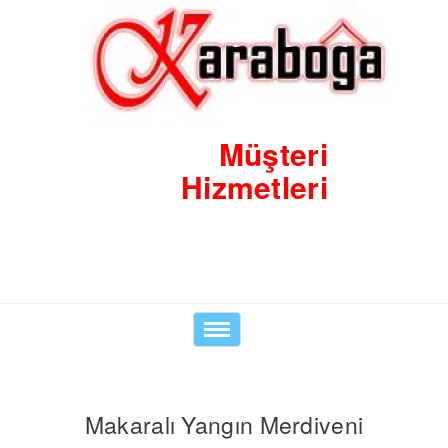
Müşteri
Hizmetleri
0530 8423938
Toggle
navigation
Makaralı Yangın Merdiveni