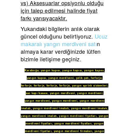
vs) Aksesuarlar opsiyonlu olduğu
için talep edilmesi halinde fiyat
farkı yansıyacaktır.
Yukarıdaki bilgilerin anlık olarak
güncel olduğunu belirtiyoruz.
Ucuz
makaralı yangın merdiveni satı
n
almaya karar verdiğinizde lütfen
bizimle iletişime geçiniz.
Karaboğa
;
yangın kapısı
,
yangın kapısı
,
yangın kapısı
,
yangın kapısı
,
yangın merdiveni
,
çelik çatı
,
ferforje
,
ferforje
,
ferforje
,
ferforje
,
ferforje
,
yangın sprink sistemleri
,
sac kapı kasası
,
yangın merdiveni
,
yangın merdiveni
,
yangın merdiveni
,
yangın merdiveni
,
yangın merdiveni
imalatı
,
yangın merdiveni imalatı
,
yangın merdiveni imalatı
,
yangın merdiveni imalatı
,
yangın merdiveni fiyatları
,
yangın
merdiveni fiyatları
,
yangın merdiveni fiyatları
,
yangın
merdiveni fiyatları
,
yangın merdiveni firmaları
,
yangın