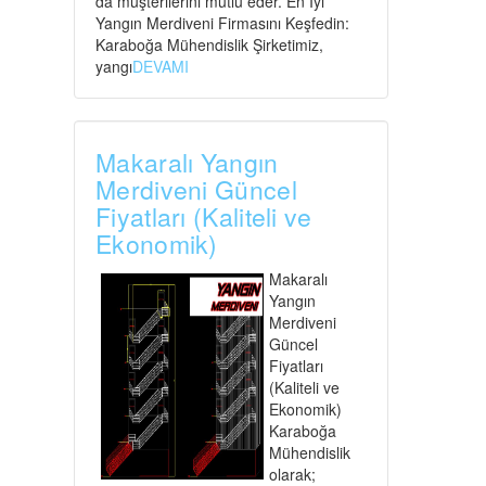
da müşterilerini mutlu eder. En İyi
Yangın Merdiveni Firmasını Keşfedin:
Karaboğa Mühendislik Şirketimiz,
yangı
DEVAMI
Makaralı Yangın
Merdiveni Güncel
Fiyatları (Kaliteli ve
Ekonomik)
Makaralı
Yangın
Merdiveni
Güncel
Fiyatları
(Kaliteli ve
Ekonomik)
Karaboğa
Mühendislik
olarak;