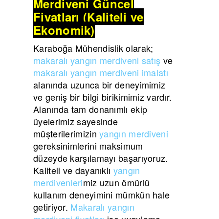
Merdiveni Güncel
Fiyatları (Kaliteli ve
Ekonomik)
Karaboğa Mühendislik olarak;
makaralı yangın merdiveni satış
ve
makaralı yangın merdiveni imalatı
alanında uzunca bir deneyimimiz
ve geniş bir bilgi birikimimiz vardır.
Alanında tam donanımlı ekip
üyelerimiz sayesinde
müşterilerimizin
yangın merdiveni
gereksinimlerini maksimum
düzeyde karşılamayı başarıyoruz.
Kaliteli ve dayanıklı
yangın
merdivenleri
miz uzun ömürlü
kullanım deneyimini mümkün hale
getiriyor.
Makaralı yangın
merdiveni fiyatları
ise uygulama