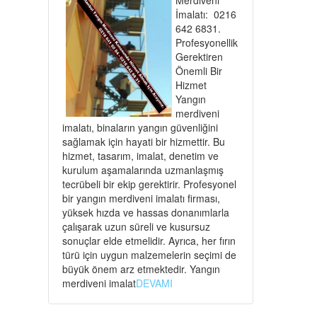
İmalatı: 0216
642 6831.
Profesyonellik
Gerektiren
Önemli Bir
Hizmet
Yangın
merdiveni
imalatı, binaların yangın güvenliğini
sağlamak için hayati bir hizmettir. Bu
hizmet, tasarım, imalat, denetim ve
kurulum aşamalarında uzmanlaşmış
tecrübeli bir ekip gerektirir. Profesyonel
bir yangın merdiveni imalatı firması,
yüksek hızda ve hassas donanımlarla
çalışarak uzun süreli ve kusursuz
sonuçlar elde etmelidir. Ayrıca, her fırın
türü için uygun malzemelerin seçimi de
büyük önem arz etmektedir. Yangın
merdiveni imalat
DEVAMI