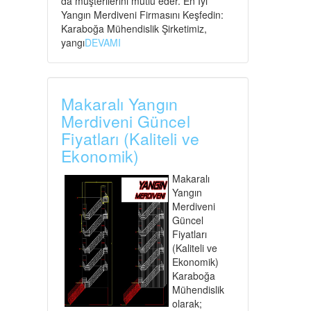
da müşterilerini mutlu eder. En İyi
Yangın Merdiveni Firmasını Keşfedin:
Karaboğa Mühendislik Şirketimiz,
yangı
DEVAMI
Makaralı Yangın
Merdiveni Güncel
Fiyatları (Kaliteli ve
Ekonomik)
Makaralı
Yangın
Merdiveni
Güncel
Fiyatları
(Kaliteli ve
Ekonomik)
Karaboğa
Mühendislik
olarak;