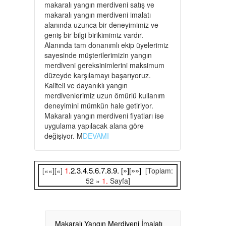
makaralı yangın merdiveni satış ve
makaralı yangın merdiveni imalatı
alanında uzunca bir deneyimimiz ve
geniş bir bilgi birikimimiz vardır.
Alanında tam donanımlı ekip üyelerimiz
sayesinde müşterilerimizin yangın
merdiveni gereksinimlerini maksimum
düzeyde karşılamayı başarıyoruz.
Kaliteli ve dayanıklı yangın
merdivenlerimiz uzun ömürlü kullanım
deneyimini mümkün hale getiriyor.
Makaralı yangın merdiveni fiyatları ise
uygulama yapılacak alana göre
değişiyor. M
DEVAMI
1.
2.
3.
4.
5.
6.
7.
8.
9.
[»]
[»»]
[««][«]
[Toplam:
52 »
1.
Sayfa]
Makaralı Yangın Merdiveni İmalatı