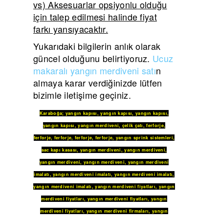
vs) Aksesuarlar opsiyonlu olduğu
için talep edilmesi halinde fiyat
farkı yansıyacaktır.
Yukarıdaki bilgilerin anlık olarak
güncel olduğunu belirtiyoruz.
Ucuz
makaralı yangın merdiveni satı
n
almaya karar verdiğinizde lütfen
bizimle iletişime geçiniz.
Karaboğa
;
yangın kapısı
,
yangın kapısı
,
yangın kapısı
,
yangın kapısı
,
yangın merdiveni
,
çelik çatı
,
ferforje
,
ferforje
,
ferforje
,
ferforje
,
ferforje
,
yangın sprink sistemleri
,
sac kapı kasası
,
yangın merdiveni
,
yangın merdiveni
,
yangın merdiveni
,
yangın merdiveni
,
yangın merdiveni
imalatı
,
yangın merdiveni imalatı
,
yangın merdiveni imalatı
,
yangın merdiveni imalatı
,
yangın merdiveni fiyatları
,
yangın
merdiveni fiyatları
,
yangın merdiveni fiyatları
,
yangın
merdiveni fiyatları
,
yangın merdiveni firmaları
,
yangın