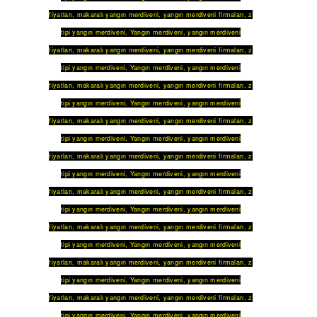
fiyatları
,
makaralı yangın merdiveni
,
yangın merdiveni firmaları
,
z
tipi yangın merdiveni
,
Yangın merdiveni
,
yangın merdiveni
fiyatları
,
makaralı yangın merdiveni
,
yangın merdiveni firmaları
,
z
tipi yangın merdiveni
,
Yangın merdiveni
,
yangın merdiveni
fiyatları
,
makaralı yangın merdiveni
,
yangın merdiveni firmaları
,
z
tipi yangın merdiveni
,
Yangın merdiveni
,
yangın merdiveni
fiyatları
,
makaralı yangın merdiveni
,
yangın merdiveni firmaları
,
z
tipi yangın merdiveni
,
Yangın merdiveni
,
yangın merdiveni
fiyatları
,
makaralı yangın merdiveni
,
yangın merdiveni firmaları
,
z
tipi yangın merdiveni
,
Yangın merdiveni
,
yangın merdiveni
fiyatları
,
makaralı yangın merdiveni
,
yangın merdiveni firmaları
,
z
tipi yangın merdiveni
,
Yangın merdiveni
,
yangın merdiveni
fiyatları
,
makaralı yangın merdiveni
,
yangın merdiveni firmaları
,
z
tipi yangın merdiveni
,
Yangın merdiveni
,
yangın merdiveni
fiyatları
,
makaralı yangın merdiveni
,
yangın merdiveni firmaları
,
z
tipi yangın merdiveni
,
Yangın merdiveni
,
yangın merdiveni
fiyatları
,
makaralı yangın merdiveni
,
yangın merdiveni firmaları
,
z
tipi yangın merdiveni
,
Yangın merdiveni
,
yangın merdiveni