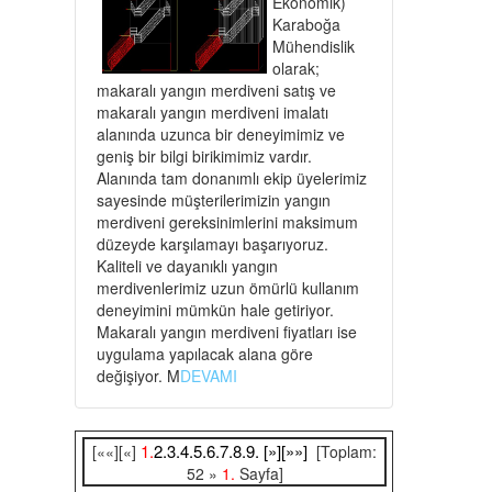
Ekonomik)
Karaboğa
Mühendislik
olarak;
makaralı yangın merdiveni satış ve
makaralı yangın merdiveni imalatı
alanında uzunca bir deneyimimiz ve
geniş bir bilgi birikimimiz vardır.
Alanında tam donanımlı ekip üyelerimiz
sayesinde müşterilerimizin yangın
merdiveni gereksinimlerini maksimum
düzeyde karşılamayı başarıyoruz.
Kaliteli ve dayanıklı yangın
merdivenlerimiz uzun ömürlü kullanım
deneyimini mümkün hale getiriyor.
Makaralı yangın merdiveni fiyatları ise
uygulama yapılacak alana göre
değişiyor. M
DEVAMI
1.
2.
3.
4.
5.
6.
7.
8.
9.
[»]
[»»]
[««][«]
[Toplam:
52 »
1.
Sayfa]