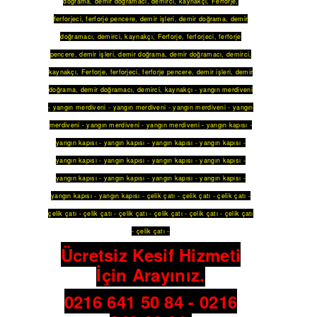
doğrama
,
demir doğramacı
,
demirci
,
kaynakçı
,
Ferforje
,
ferforjeci
,
ferforje pencere
,
demir işleri
,
demir doğrama
,
demir
doğramacı
,
demirci
,
kaynakçı
,
Ferforje
,
ferforjeci
,
ferforje
pencere
,
demir işleri
,
demir doğrama
,
demir doğramacı
,
demirci
,
kaynakçı
,
Ferforje
,
ferforjeci
,
ferforje pencere
,
demir işleri
,
demir
doğrama
,
demir doğramacı
,
demirci
,
kaynakçı
-
yangın merdiveni
-
yangın merdiveni
-
yangın merdiveni
-
yangın merdiveni
-
yangın
merdiveni
-
yangın merdiveni
-
yangın merdiveni
-
yangın kapısı
-
yangın kapısı
-
yangın kapısı
-
yangın kapısı
-
yangın kapısı
-
yangın kapısı
-
yangın kapısı
-
yangın kapısı
-
yangın kapısı
-
yangın kapısı
-
yangın kapısı
-
yangın kapısı
-
yangın kapısı
-
yangın kapısı
-
yangın kapısı
-
çelik çatı
-
çelik çatı
-
çelik çatı
-
çelik çatı
-
çelik çatı
-
çelik çatı
-
çelik çatı
-
çelik çatı
-
çelik çatı
-
çelik çatı
-
Ücretsiz Keşif Hizmeti
İçin Arayınız.
0216 641 50 84 - 0216