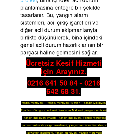
planlamasına entegre bir şekilde
tasarlanır. Bu, yangın alarm
sistemleri, acil çıkış işaretleri ve
diğer acil durum ekipmanlarıyla
birlikte düşünülerek, bina içindeki
genel acil durum hazırlıklarının bir
parçası haline gelmesini sağlar.
Ücretsiz Keşif Hizmeti
İçin Arayınız.
0216 641 50 84 - 0216
642 68 31.
Yangın merdiveni
–
Yangın merdiveni fiyatları
–
Yangın Merdiveni
Fiyatları
-
Yangın merdiveni firmaları
–
Makaralı yangın merdiveni
-
Yangın merdiveni imalatı
-
Yangın merdiveni
,
yangın merdiveni
fiyatları
,
makaralı yangın merdiveni
,
yangın merdiveni firmaları
,
z
tipi yangın merdiveni
,
Yangın merdiveni
,
yangın merdiveni