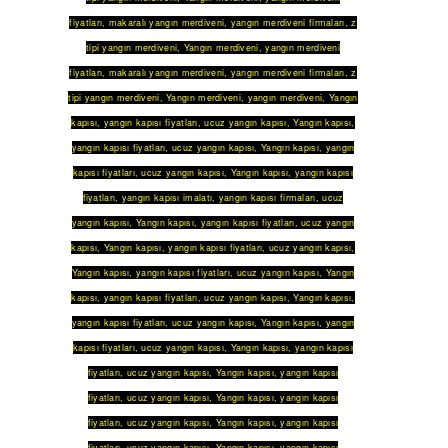
fiyatları
,
makaralı yangın merdiveni
,
yangın merdiveni firmaları
,
z
tipi yangın merdiveni
,
Yangın merdiveni
,
yangın merdiveni
fiyatları
,
makaralı yangın merdiveni
,
yangın merdiveni firmaları
,
z
tipi yangın merdiveni
,
Yangın merdiveni
,
yangın merdiveni
,
Yangın
kapısı
,
yangın kapısı fiyatları
,
ucuz yangın kapısı
,
Yangın kapısı
,
yangın kapısı fiyatları
,
ucuz yangın kapısı
,
Yangın kapısı
,
yangın
kapısı fiyatları
,
ucuz yangın kapısı
,
Yangın kapısı
,
yangın kapısı
fiyatları
,
yangın kapısı imalatı
,
yangın kapısı firmaları
,
ucuz
yangın kapısı
,
Yangın kapısı
,
yangın kapısı fiyatları
,
ucuz yangın
kapısı
,
Yangın kapısı
,
yangın kapısı fiyatları
,
ucuz yangın kapısı
,
Yangın kapısı
,
yangın kapısı fiyatları
,
ucuz yangın kapısı
,
Yangın
kapısı
,
yangın kapısı fiyatları
,
ucuz yangın kapısı
,
Yangın kapısı
,
yangın kapısı fiyatları
,
ucuz yangın kapısı
,
Yangın kapısı
,
yangın
kapısı fiyatları
,
ucuz yangın kapısı
,
Yangın kapısı
,
yangın kapısı
fiyatları
,
ucuz yangın kapısı
,
Yangın kapısı
,
yangın kapısı
fiyatları
,
ucuz yangın kapısı
,
Yangın kapısı
,
yangın kapısı
fiyatları
,
ucuz yangın kapısı
,
Yangın kapısı
,
yangın kapısı
fiyatları
,
ucuz yangın kapısı
,
Yangın kapısı
,
yangın kapısı