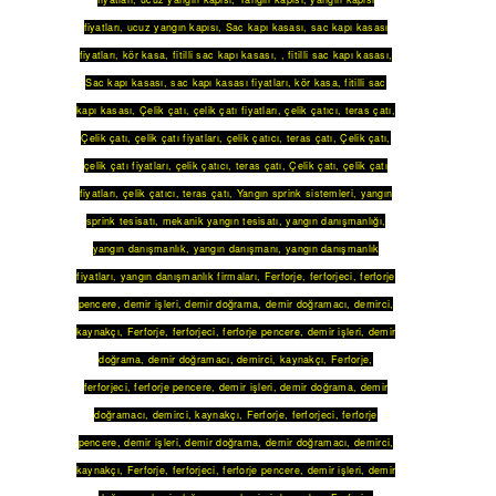
fiyatları
,
ucuz yangın kapısı
,
Sac kapı kasası
,
sac kapı kasası
fiyatları
,
kör kasa
,
fitilli sac kapı kasası
, ,
fitilli sac kapı kasası
,
Sac kapı kasası
,
sac kapı kasası fiyatları
,
kör kasa
,
fitilli sac
kapı kasası
,
Çelik çatı
,
çelik çatı fiyatları
,
çelik çatıcı
,
teras çatı
,
Çelik çatı
,
çelik çatı fiyatları
,
çelik çatıcı
,
teras çatı
,
Çelik çatı
,
çelik çatı fiyatları
,
çelik çatıcı
,
teras çatı
,
Çelik çatı
,
çelik çatı
fiyatları
,
çelik çatıcı
,
teras çatı
,
Yangın sprink sistemleri
,
yangın
sprink tesisatı
,
mekanik yangın tesisatı
,
yangın danışmanlığı
,
yangın danışmanlık
,
yangın danışmanı
,
yangın danışmanlık
fiyatları
,
yangın danışmanlık firmaları
,
Ferforje
,
ferforjeci
,
ferforje
pencere
,
demir işleri
,
demir doğrama
,
demir doğramacı
,
demirci
,
kaynakçı
,
Ferforje
,
ferforjeci
,
ferforje pencere
,
demir işleri
,
demir
doğrama
,
demir doğramacı
,
demirci
,
kaynakçı
,
Ferforje
,
ferforjeci
,
ferforje pencere
,
demir işleri
,
demir doğrama
,
demir
doğramacı
,
demirci
,
kaynakçı
,
Ferforje
,
ferforjeci
,
ferforje
pencere
,
demir işleri
,
demir doğrama
,
demir doğramacı
,
demirci
,
kaynakçı
,
Ferforje
,
ferforjeci
,
ferforje pencere
,
demir işleri
,
demir