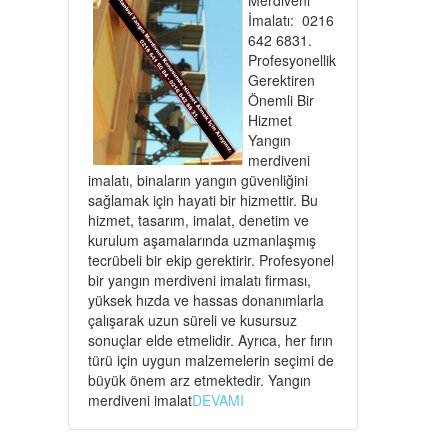
İmalatı: 0216
642 6831.
Profesyonellik
Gerektiren
Önemli Bir
Hizmet
Yangın
merdiveni
imalatı, binaların yangın güvenliğini
sağlamak için hayati bir hizmettir. Bu
hizmet, tasarım, imalat, denetim ve
kurulum aşamalarında uzmanlaşmış
tecrübeli bir ekip gerektirir. Profesyonel
bir yangın merdiveni imalatı firması,
yüksek hızda ve hassas donanımlarla
çalışarak uzun süreli ve kusursuz
sonuçlar elde etmelidir. Ayrıca, her fırın
türü için uygun malzemelerin seçimi de
büyük önem arz etmektedir. Yangın
merdiveni imalat
DEVAMI