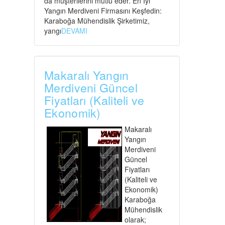
da müşterilerini mutlu eder. En İyi
Yangın Merdiveni Firmasını Keşfedin:
Karaboğa Mühendislik Şirketimiz,
yangı
DEVAMI
Makaralı Yangın
Merdiveni Güncel
Fiyatları (Kaliteli ve
Ekonomik)
Makaralı
Yangın
Merdiveni
Güncel
Fiyatları
(Kaliteli ve
Ekonomik)
Karaboğa
Mühendislik
olarak;