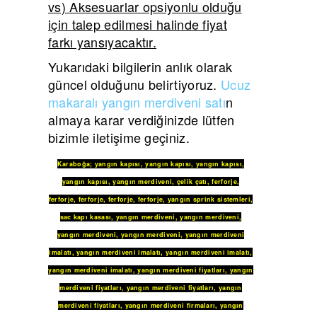
vs) Aksesuarlar opsiyonlu olduğu
için talep edilmesi halinde fiyat
farkı yansıyacaktır.
Yukarıdaki bilgilerin anlık olarak
güncel olduğunu belirtiyoruz.
Ucuz
makaralı yangın merdiveni satı
n
almaya karar verdiğinizde lütfen
bizimle iletişime geçiniz.
Karaboğa
;
yangın kapısı
,
yangın kapısı
,
yangın kapısı
,
yangın kapısı
,
yangın merdiveni
,
çelik çatı
,
ferforje
,
ferforje
,
ferforje
,
ferforje
,
ferforje
,
yangın sprink sistemleri
,
sac kapı kasası
,
yangın merdiveni
,
yangın merdiveni
,
yangın merdiveni
,
yangın merdiveni
,
yangın merdiveni
imalatı
,
yangın merdiveni imalatı
,
yangın merdiveni imalatı
,
yangın merdiveni imalatı
,
yangın merdiveni fiyatları
,
yangın
merdiveni fiyatları
,
yangın merdiveni fiyatları
,
yangın
merdiveni fiyatları
,
yangın merdiveni firmaları
,
yangın