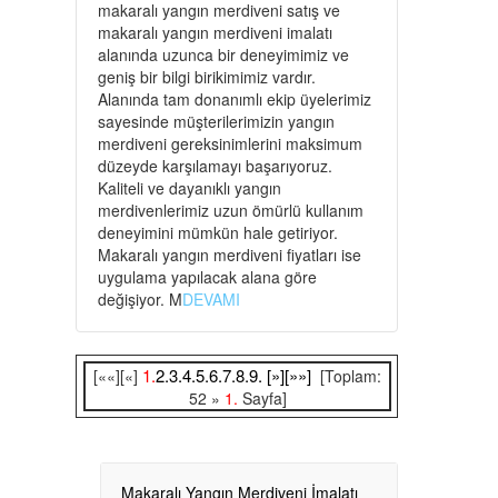
makaralı yangın merdiveni satış ve
makaralı yangın merdiveni imalatı
alanında uzunca bir deneyimimiz ve
geniş bir bilgi birikimimiz vardır.
Alanında tam donanımlı ekip üyelerimiz
sayesinde müşterilerimizin yangın
merdiveni gereksinimlerini maksimum
düzeyde karşılamayı başarıyoruz.
Kaliteli ve dayanıklı yangın
merdivenlerimiz uzun ömürlü kullanım
deneyimini mümkün hale getiriyor.
Makaralı yangın merdiveni fiyatları ise
uygulama yapılacak alana göre
değişiyor. M
DEVAMI
1.
2.
3.
4.
5.
6.
7.
8.
9.
[»]
[»»]
[««][«]
[Toplam:
52 »
1.
Sayfa]
Makaralı Yangın Merdiveni İmalatı