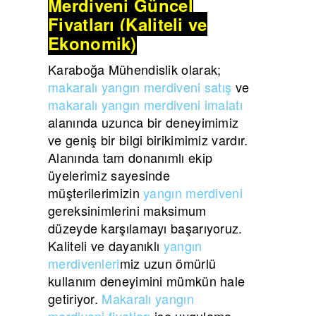
Merdiveni Güncel
Fiyatları (Kaliteli ve
Ekonomik)
Karaboğa Mühendislik olarak;
makaralı yangın merdiveni satış
ve
makaralı yangın merdiveni imalatı
alanında uzunca bir deneyimimiz
ve geniş bir bilgi birikimimiz vardır.
Alanında tam donanımlı ekip
üyelerimiz sayesinde
müşterilerimizin
yangın merdiveni
gereksinimlerini maksimum
düzeyde karşılamayı başarıyoruz.
Kaliteli ve dayanıklı
yangın
merdivenleri
miz uzun ömürlü
kullanım deneyimini mümkün hale
getiriyor.
Makaralı yangın
merdiveni fiyatları
ise uygulama