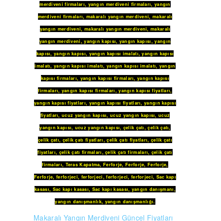
merdiveni firmaları
,
yangın merdiveni firmaları
,
yangın
merdiveni firmaları
,
makaralı yangın merdiveni
,
makaralı
yangın merdiveni
,
makaralı yangın merdiveni
,
makaralı
yangın merdiveni
,
yangın kapısı
,
yangın kapısı
,
yangın
kapısı
,
yangın kapısı
,
yangın kapısı imalatı
,
yangın kapısı
imalatı
,
yangın kapısı imalatı
,
yangın kapısı imalatı
,
yangın
kapısı firmaları
,
yangın kapısı firmaları
,
yangın kapısı
firmaları
,
yangın kapısı firmaları
,
yangın kapısı fiyatları
,
yangın kapısı fiyatları
,
yangın kapısı fiyatları
,
yangın kapısı
fiyatları
,
ucuz yangın kapısı
,
ucuz yangın kapısı
,
ucuz
yangın kapısı
,
ucuz yangın kapısı
,
çelik çatı
,
çelik çatı
,
çelik çatı
,
çelik çatı fiyatları
,
çelik çatı fiyatları
,
çelik çatı
fiyatları
,
çelik çatı firmaları
,
çelik çatı firmaları
,
çelik çatı
firmaları
,
Teras Kapatma
,
Ferforje
,
Ferforje
,
Ferforje
,
Ferforje
,
ferforjeci
,
ferforjeci
,
ferforjeci
,
ferforjeci
,
Sac kapı
kasası
,
Sac kapı kasası
,
Sac kapı kasası
,
yangın danışmanı
,
yangın danışmanlık
,
yangın danışmanlığı
.
Makaralı Yangın Merdiveni Güncel Fiyatları