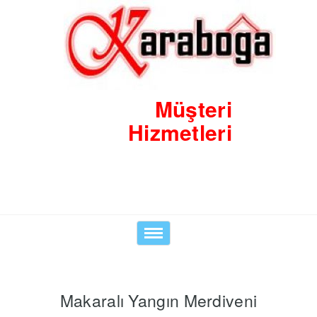
Müşteri
Hizmetleri
0530 8423938
Toggle
navigation
Makaralı Yangın Merdiveni