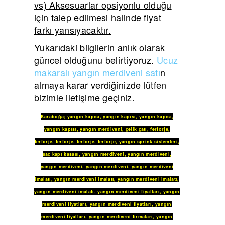
vs) Aksesuarlar opsiyonlu olduğu
için talep edilmesi halinde fiyat
farkı yansıyacaktır.
Yukarıdaki bilgilerin anlık olarak
güncel olduğunu belirtiyoruz.
Ucuz
makaralı yangın merdiveni satı
n
almaya karar verdiğinizde lütfen
bizimle iletişime geçiniz.
Karaboğa
;
yangın kapısı
,
yangın kapısı
,
yangın kapısı
,
yangın kapısı
,
yangın merdiveni
,
çelik çatı
,
ferforje
,
ferforje
,
ferforje
,
ferforje
,
ferforje
,
yangın sprink sistemleri
,
sac kapı kasası
,
yangın merdiveni
,
yangın merdiveni
,
yangın merdiveni
,
yangın merdiveni
,
yangın merdiveni
imalatı
,
yangın merdiveni imalatı
,
yangın merdiveni imalatı
,
yangın merdiveni imalatı
,
yangın merdiveni fiyatları
,
yangın
merdiveni fiyatları
,
yangın merdiveni fiyatları
,
yangın
merdiveni fiyatları
,
yangın merdiveni firmaları
,
yangın