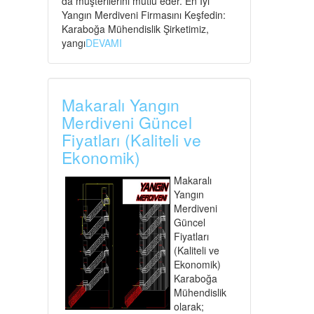
da müşterilerini mutlu eder. En İyi
Yangın Merdiveni Firmasını Keşfedin:
Karaboğa Mühendislik Şirketimiz,
yangı
DEVAMI
Makaralı Yangın
Merdiveni Güncel
Fiyatları (Kaliteli ve
Ekonomik)
Makaralı
Yangın
Merdiveni
Güncel
Fiyatları
(Kaliteli ve
Ekonomik)
Karaboğa
Mühendislik
olarak;