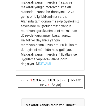
makaralı yangın merdiveni satış ve
makaralı yangın merdiveni imalatı
alanında uzunca bir deneyimimiz ve
geniş bir bilgi birikimimiz vardır.
Alanında tam donanımlı ekip üyelerimiz
sayesinde müşterilerimizin yangın
merdiveni gereksinimlerini maksimum
düzeyde karşılamayı başarıyoruz.
Kaliteli ve dayanıklı yangın
merdivenlerimiz uzun ömürlü kullanım
deneyimini mümkün hale getiriyor.
Makaralı yangın merdiveni fiyatları ise
uygulama yapılacak alana göre
değişiyor. M
DEVAMI
1.
2.
3.
4.
5.
6.
7.
8.
9.
[»]
[»»]
[««][«]
[Toplam:
52 »
1.
Sayfa]
Makaralı Yangın Merdiveni İmalatı