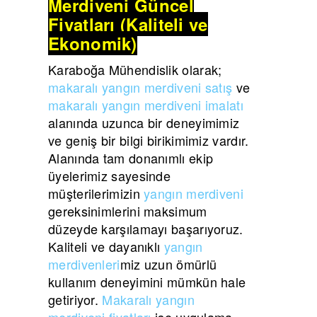
Merdiveni Güncel
Fiyatları (Kaliteli ve
Ekonomik)
Karaboğa Mühendislik olarak;
makaralı yangın merdiveni satış
ve
makaralı yangın merdiveni imalatı
alanında uzunca bir deneyimimiz
ve geniş bir bilgi birikimimiz vardır.
Alanında tam donanımlı ekip
üyelerimiz sayesinde
müşterilerimizin
yangın merdiveni
gereksinimlerini maksimum
düzeyde karşılamayı başarıyoruz.
Kaliteli ve dayanıklı
yangın
merdivenleri
miz uzun ömürlü
kullanım deneyimini mümkün hale
getiriyor.
Makaralı yangın
merdiveni fiyatları
ise uygulama