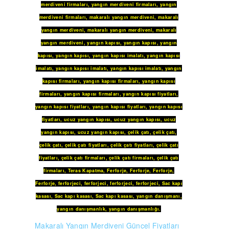
merdiveni firmaları
,
yangın merdiveni firmaları
,
yangın
merdiveni firmaları
,
makaralı yangın merdiveni
,
makaralı
yangın merdiveni
,
makaralı yangın merdiveni
,
makaralı
yangın merdiveni
,
yangın kapısı
,
yangın kapısı
,
yangın
kapısı
,
yangın kapısı
,
yangın kapısı imalatı
,
yangın kapısı
imalatı
,
yangın kapısı imalatı
,
yangın kapısı imalatı
,
yangın
kapısı firmaları
,
yangın kapısı firmaları
,
yangın kapısı
firmaları
,
yangın kapısı firmaları
,
yangın kapısı fiyatları
,
yangın kapısı fiyatları
,
yangın kapısı fiyatları
,
yangın kapısı
fiyatları
,
ucuz yangın kapısı
,
ucuz yangın kapısı
,
ucuz
yangın kapısı
,
ucuz yangın kapısı
,
çelik çatı
,
çelik çatı
,
çelik çatı
,
çelik çatı fiyatları
,
çelik çatı fiyatları
,
çelik çatı
fiyatları
,
çelik çatı firmaları
,
çelik çatı firmaları
,
çelik çatı
firmaları
,
Teras Kapatma
,
Ferforje
,
Ferforje
,
Ferforje
,
Ferforje
,
ferforjeci
,
ferforjeci
,
ferforjeci
,
ferforjeci
,
Sac kapı
kasası
,
Sac kapı kasası
,
Sac kapı kasası
,
yangın danışmanı
,
yangın danışmanlık
,
yangın danışmanlığı
.
Makaralı Yangın Merdiveni Güncel Fiyatları