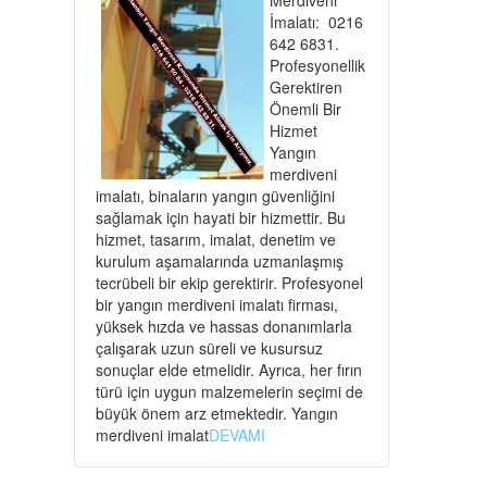
İmalatı: 0216
642 6831.
Profesyonellik
Gerektiren
Önemli Bir
Hizmet
Yangın
merdiveni
imalatı, binaların yangın güvenliğini
sağlamak için hayati bir hizmettir. Bu
hizmet, tasarım, imalat, denetim ve
kurulum aşamalarında uzmanlaşmış
tecrübeli bir ekip gerektirir. Profesyonel
bir yangın merdiveni imalatı firması,
yüksek hızda ve hassas donanımlarla
çalışarak uzun süreli ve kusursuz
sonuçlar elde etmelidir. Ayrıca, her fırın
türü için uygun malzemelerin seçimi de
büyük önem arz etmektedir. Yangın
merdiveni imalat
DEVAMI