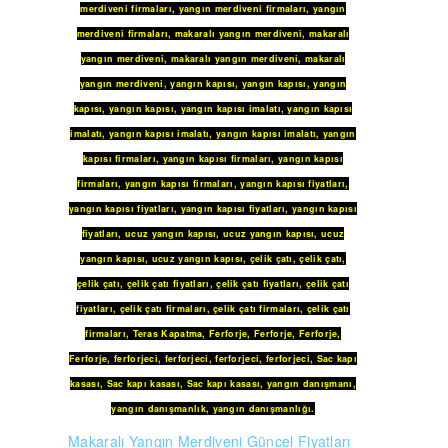
merdiveni firmaları
,
yangın merdiveni firmaları
,
yangın
merdiveni firmaları
,
makaralı yangın merdiveni
,
makaralı
yangın merdiveni
,
makaralı yangın merdiveni
,
makaralı
yangın merdiveni
,
yangın kapısı
,
yangın kapısı
,
yangın
kapısı
,
yangın kapısı
,
yangın kapısı imalatı
,
yangın kapısı
imalatı
,
yangın kapısı imalatı
,
yangın kapısı imalatı
,
yangın
kapısı firmaları
,
yangın kapısı firmaları
,
yangın kapısı
firmaları
,
yangın kapısı firmaları
,
yangın kapısı fiyatları
,
yangın kapısı fiyatları
,
yangın kapısı fiyatları
,
yangın kapısı
fiyatları
,
ucuz yangın kapısı
,
ucuz yangın kapısı
,
ucuz
yangın kapısı
,
ucuz yangın kapısı
,
çelik çatı
,
çelik çatı
,
çelik çatı
,
çelik çatı fiyatları
,
çelik çatı fiyatları
,
çelik çatı
fiyatları
,
çelik çatı firmaları
,
çelik çatı firmaları
,
çelik çatı
firmaları
,
Teras Kapatma
,
Ferforje
,
Ferforje
,
Ferforje
,
Ferforje
,
ferforjeci
,
ferforjeci
,
ferforjeci
,
ferforjeci
,
Sac kapı
kasası
,
Sac kapı kasası
,
Sac kapı kasası
,
yangın danışmanı
,
yangın danışmanlık
,
yangın danışmanlığı
.
Makaralı Yangın Merdiveni Güncel Fiyatları