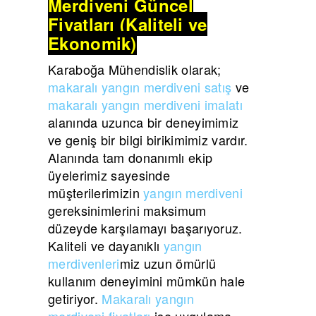
Merdiveni Güncel
Fiyatları (Kaliteli ve
Ekonomik)
Karaboğa Mühendislik olarak;
makaralı yangın merdiveni satış
ve
makaralı yangın merdiveni imalatı
alanında uzunca bir deneyimimiz
ve geniş bir bilgi birikimimiz vardır.
Alanında tam donanımlı ekip
üyelerimiz sayesinde
müşterilerimizin
yangın merdiveni
gereksinimlerini maksimum
düzeyde karşılamayı başarıyoruz.
Kaliteli ve dayanıklı
yangın
merdivenleri
miz uzun ömürlü
kullanım deneyimini mümkün hale
getiriyor.
Makaralı yangın
merdiveni fiyatları
ise uygulama