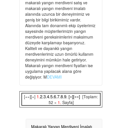
makaralı yangın merdiveni satış ve
makaralı yangın merdiveni imalatı
alanında uzunca bir deneyimimiz ve
geniş bir bilgi birikimimiz vardır.
Alanında tam donanımlı ekip üyelerimiz
sayesinde müşterilerimizin yangın
merdiveni gereksinimlerini maksimum
düzeyde karşılamayı başarıyoruz.
Kaliteli ve dayanıklı yangın
merdivenlerimiz uzun ömürlü kullanım
deneyimini mümkün hale getiriyor.
Makaralı yangın merdiveni fiyatları ise
uygulama yapılacak alana göre
değişiyor. M
DEVAMI
1.
2.
3.
4.
5.
6.
7.
8.
9.
[»]
[»»]
[««][«]
[Toplam:
52 »
1.
Sayfa]
Makaralı Yangın Merdiveni İmalatı