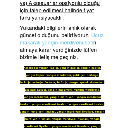
vs) Aksesuarlar opsiyonlu olduğu
için talep edilmesi halinde fiyat
farkı yansıyacaktır.
Yukarıdaki bilgilerin anlık olarak
güncel olduğunu belirtiyoruz.
Ucuz
makaralı yangın merdiveni satı
n
almaya karar verdiğinizde lütfen
bizimle iletişime geçiniz.
Karaboğa
;
yangın kapısı
,
yangın kapısı
,
yangın kapısı
,
yangın kapısı
,
yangın merdiveni
,
çelik çatı
,
ferforje
,
ferforje
,
ferforje
,
ferforje
,
ferforje
,
yangın sprink sistemleri
,
sac kapı kasası
,
yangın merdiveni
,
yangın merdiveni
,
yangın merdiveni
,
yangın merdiveni
,
yangın merdiveni
imalatı
,
yangın merdiveni imalatı
,
yangın merdiveni imalatı
,
yangın merdiveni imalatı
,
yangın merdiveni fiyatları
,
yangın
merdiveni fiyatları
,
yangın merdiveni fiyatları
,
yangın
merdiveni fiyatları
,
yangın merdiveni firmaları
,
yangın