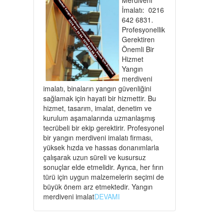
İmalatı: 0216
642 6831.
Profesyonellik
Gerektiren
Önemli Bir
Hizmet
Yangın
merdiveni
imalatı, binaların yangın güvenliğini
sağlamak için hayati bir hizmettir. Bu
hizmet, tasarım, imalat, denetim ve
kurulum aşamalarında uzmanlaşmış
tecrübeli bir ekip gerektirir. Profesyonel
bir yangın merdiveni imalatı firması,
yüksek hızda ve hassas donanımlarla
çalışarak uzun süreli ve kusursuz
sonuçlar elde etmelidir. Ayrıca, her fırın
türü için uygun malzemelerin seçimi de
büyük önem arz etmektedir. Yangın
merdiveni imalat
DEVAMI