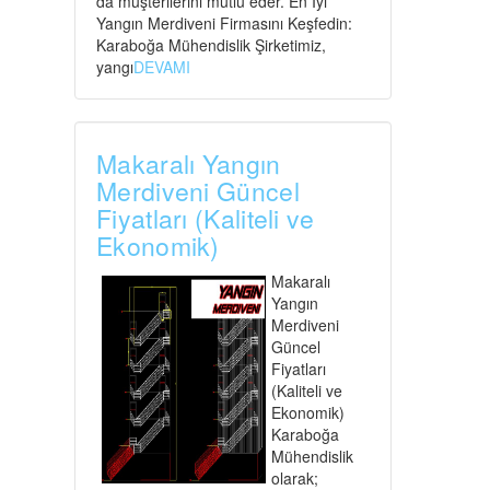
da müşterilerini mutlu eder. En İyi
Yangın Merdiveni Firmasını Keşfedin:
Karaboğa Mühendislik Şirketimiz,
yangı
DEVAMI
Makaralı Yangın
Merdiveni Güncel
Fiyatları (Kaliteli ve
Ekonomik)
Makaralı
Yangın
Merdiveni
Güncel
Fiyatları
(Kaliteli ve
Ekonomik)
Karaboğa
Mühendislik
olarak;