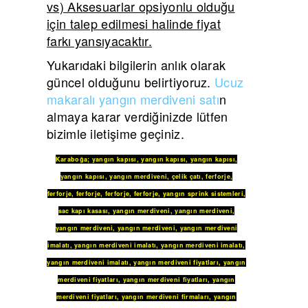
vs) Aksesuarlar opsiyonlu olduğu
için talep edilmesi halinde fiyat
farkı yansıyacaktır.
Yukarıdaki bilgilerin anlık olarak
güncel olduğunu belirtiyoruz.
Ucuz
makaralı yangın merdiveni satı
n
almaya karar verdiğinizde lütfen
bizimle iletişime geçiniz.
Karaboğa
;
yangın kapısı
,
yangın kapısı
,
yangın kapısı
,
yangın kapısı
,
yangın merdiveni
,
çelik çatı
,
ferforje
,
ferforje
,
ferforje
,
ferforje
,
ferforje
,
yangın sprink sistemleri
,
sac kapı kasası
,
yangın merdiveni
,
yangın merdiveni
,
yangın merdiveni
,
yangın merdiveni
,
yangın merdiveni
imalatı
,
yangın merdiveni imalatı
,
yangın merdiveni imalatı
,
yangın merdiveni imalatı
,
yangın merdiveni fiyatları
,
yangın
merdiveni fiyatları
,
yangın merdiveni fiyatları
,
yangın
merdiveni fiyatları
,
yangın merdiveni firmaları
,
yangın