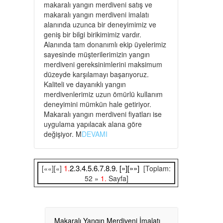
makaralı yangın merdiveni satış ve
makaralı yangın merdiveni imalatı
alanında uzunca bir deneyimimiz ve
geniş bir bilgi birikimimiz vardır.
Alanında tam donanımlı ekip üyelerimiz
sayesinde müşterilerimizin yangın
merdiveni gereksinimlerini maksimum
düzeyde karşılamayı başarıyoruz.
Kaliteli ve dayanıklı yangın
merdivenlerimiz uzun ömürlü kullanım
deneyimini mümkün hale getiriyor.
Makaralı yangın merdiveni fiyatları ise
uygulama yapılacak alana göre
değişiyor. M
DEVAMI
1.
2.
3.
4.
5.
6.
7.
8.
9.
[»]
[»»]
[««][«]
[Toplam:
52 »
1.
Sayfa]
Makaralı Yangın Merdiveni İmalatı