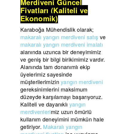
Merdiveni Güncel
Fiyatları (Kaliteli ve
Ekonomik)
Karaboğa Mühendislik olarak;
makaralı yangın merdiveni satış
ve
makaralı yangın merdiveni imalatı
alanında uzunca bir deneyimimiz
ve geniş bir bilgi birikimimiz vardır.
Alanında tam donanımlı ekip
üyelerimiz sayesinde
müşterilerimizin
yangın merdiveni
gereksinimlerini maksimum
düzeyde karşılamayı başarıyoruz.
Kaliteli ve dayanıklı
yangın
merdivenleri
miz uzun ömürlü
kullanım deneyimini mümkün hale
getiriyor.
Makaralı yangın
merdiveni fiyatları
ise uygulama