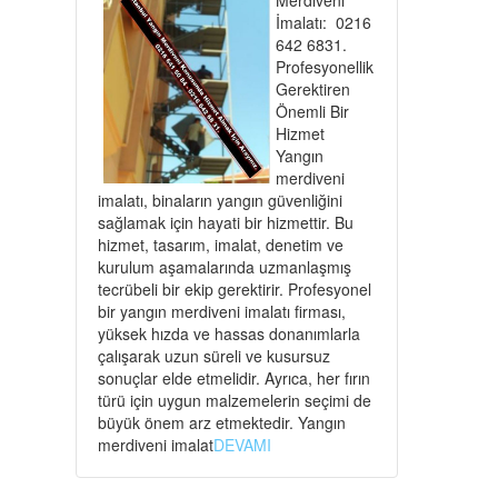
İmalatı: 0216
642 6831.
Profesyonellik
Gerektiren
Önemli Bir
Hizmet
Yangın
merdiveni
imalatı, binaların yangın güvenliğini
sağlamak için hayati bir hizmettir. Bu
hizmet, tasarım, imalat, denetim ve
kurulum aşamalarında uzmanlaşmış
tecrübeli bir ekip gerektirir. Profesyonel
bir yangın merdiveni imalatı firması,
yüksek hızda ve hassas donanımlarla
çalışarak uzun süreli ve kusursuz
sonuçlar elde etmelidir. Ayrıca, her fırın
türü için uygun malzemelerin seçimi de
büyük önem arz etmektedir. Yangın
merdiveni imalat
DEVAMI