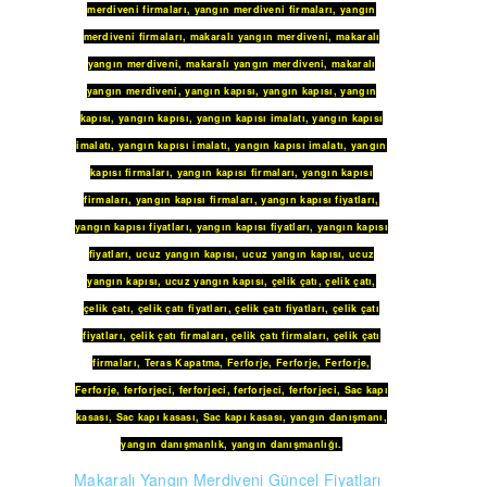
merdiveni firmaları
,
yangın merdiveni firmaları
,
yangın
merdiveni firmaları
,
makaralı yangın merdiveni
,
makaralı
yangın merdiveni
,
makaralı yangın merdiveni
,
makaralı
yangın merdiveni
,
yangın kapısı
,
yangın kapısı
,
yangın
kapısı
,
yangın kapısı
,
yangın kapısı imalatı
,
yangın kapısı
imalatı
,
yangın kapısı imalatı
,
yangın kapısı imalatı
,
yangın
kapısı firmaları
,
yangın kapısı firmaları
,
yangın kapısı
firmaları
,
yangın kapısı firmaları
,
yangın kapısı fiyatları
,
yangın kapısı fiyatları
,
yangın kapısı fiyatları
,
yangın kapısı
fiyatları
,
ucuz yangın kapısı
,
ucuz yangın kapısı
,
ucuz
yangın kapısı
,
ucuz yangın kapısı
,
çelik çatı
,
çelik çatı
,
çelik çatı
,
çelik çatı fiyatları
,
çelik çatı fiyatları
,
çelik çatı
fiyatları
,
çelik çatı firmaları
,
çelik çatı firmaları
,
çelik çatı
firmaları
,
Teras Kapatma
,
Ferforje
,
Ferforje
,
Ferforje
,
Ferforje
,
ferforjeci
,
ferforjeci
,
ferforjeci
,
ferforjeci
,
Sac kapı
kasası
,
Sac kapı kasası
,
Sac kapı kasası
,
yangın danışmanı
,
yangın danışmanlık
,
yangın danışmanlığı
.
Makaralı Yangın Merdiveni Güncel Fiyatları