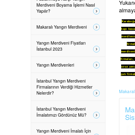
Yukarı
Merdiveni Boyama İşlemi Nasıl
almaya
Yapılır?
Karaboğ
Makaralı Yangın Merdiveni
kapı kasa
merdiveni
Yangın Merdiveni Fiyatları
firmal
İstanbul 2023
merdiven
firmaları
,
Yangın Merdivenleri
ucuz yang
çatı firma
İstanbul Yangın Merdiveni
Firmalarının Verdiği Hizmetler
Makaralı
Nelerdir?
Mak
İstanbul Yangın Merdiveni
İmalatımızı Gördünüz Mü?
Sis
Yangın Merdiveni İmalatı İçin