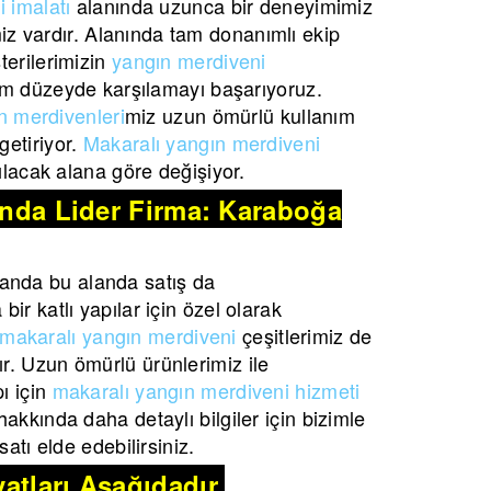
 imalatı
alanında uzunca bir deneyimimiz
imiz vardır. Alanında tam donanımlı ekip
terilerimizin
yangın merdiveni
m düzeyde karşılamayı başarıyoruz.
n merdivenleri
miz uzun ömürlü kullanım
etiriyor.
Makaralı yangın merdiveni
lacak alana göre değişiyor.
şında Lider Firma: Karaboğa
anda bu alanda satış da
ir katlı yapılar için özel olarak
makaralı yangın merdiveni
çeşitlerimiz de
r. Uzun ömürlü ürünlerimiz ile
ı için
makaralı yangın merdiveni hizmeti
akkında daha detaylı bilgiler için bizimle
atı elde edebilirsiniz.
atları Aşağıdadır.