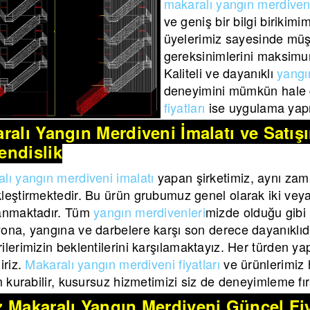
makaralı yangın merdiveni
ve geniş bir bilgi birikim
üyelerimiz sayesinde müş
gereksinimlerini maksimu
Kaliteli ve dayanıklı
yangı
deneyimini mümkün hale g
fiyatları
ise uygulama yapı
ralı Yangın Merdiveni İmalatı ve Satı
ndislik
lı yangın merdiveni imalatı
yapan şirketimiz, aynı zam
leştirmektedir. Bu ürün grubumuz genel olarak iki veya b
lanmaktadır. Tüm
yangın merdivenleri
mizde olduğu gibi
ona, yangına ve darbelere karşı son derece dayanıklıdı
ilerimizin beklentilerini karşılamaktayız. Her türden yap
iriz.
Makaralı yangın merdiveni fiyatları
ve ürünlerimiz h
im kurabilir, kusursuz hizmetimizi siz de deneyimleme fırs
 Makaralı Yangın Merdiveni Güncel Fiy