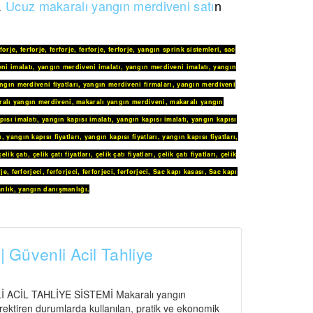
z.
Ucuz makaralı yangın merdiveni satı
n
rforje
,
ferforje
,
ferforje
,
ferforje
,
ferforje
,
yangın sprink sistemleri
,
sac
ni imalatı
,
yangın merdiveni imalatı
,
yangın merdiveni imalatı
,
yangın
ngın merdiveni fiyatları
,
yangın merdiveni firmaları
,
yangın merdiveni
ralı yangın merdiveni
,
makaralı yangın merdiveni
,
makaralı yangın
pısı imalatı
,
yangın kapısı imalatı
,
yangın kapısı imalatı
,
yangın kapısı
ı
,
yangın kapısı fiyatları
,
yangın kapısı fiyatları
,
yangın kapısı fiyatları
,
çelik çatı
,
çelik çatı fiyatları
,
çelik çatı fiyatları
,
çelik çatı fiyatları
,
çelik
rje
,
ferforjeci
,
ferforjeci
,
ferforjeci
,
ferforjeci
,
Sac kapı kasası
,
Sac kapı
nlık
,
yangın danışmanlığı
.
| Güvenli Acil Tahliye
CİL TAHLİYE SİSTEMİ Makaralı yangın
gerektiren durumlarda kullanılan, pratik ve ekonomik