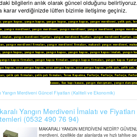
daki bilgilerin anlık olarak güncel olduğunu belirtiyoru
 karar verdiğinizde lütfen bizimle iletişime geçiniz.
a
;
yangın kapısı
,
yangın kapısı
,
yangın kapısı
,
yangın kapısı
,
yangın merdiveni
,
çelik çatı
,
fe
sı
,
yangın merdiveni
,
yangın merdiveni
,
yangın merdiveni
,
yangın merdiveni
,
yangın merdive
 imalatı
,
yangın merdiveni fiyatları
,
yangın merdiveni fiyatları
,
yangın merdiveni fiyatları
,
ya
arı
,
yangın merdiveni firmaları
,
yangın merdiveni firmaları
,
makaralı yangın merdiveni
,
maka
i
,
yangın kapısı
,
yangın kapısı
,
yangın kapısı
,
yangın kapısı
,
yangın kapısı imalatı
,
yangın ka
yangın kapısı firmaları
,
yangın kapısı firmaları
,
yangın kapısı firmaları
,
yangın kapısı fiyatlar
ın kapısı
,
ucuz yangın kapısı
,
ucuz yangın kapısı
,
ucuz yangın kapısı
,
çelik çatı
,
çelik çatı
,
ları
,
çelik çatı firmaları
,
çelik çatı firmaları
,
Teras Kapatma
,
Ferforje
,
Ferforje
,
Ferforje
,
Ferfo
kasası
,
Sac kapı kasası
,
yangın danışmanı
,
yangın danışma
 Yangın Merdiveni Güncel Fiyatları (Kaliteli ve Ekonomik)
aralı Yangın Merdiveni İmalatı ve Fiyatları 
temleri (0532 490 76 94)
MAKARALI YANGIN MERDİVENİ NEDİR? GÜVENLİ A
merdiveni, özellikle dar alanlarda ve hızlı tahliye 