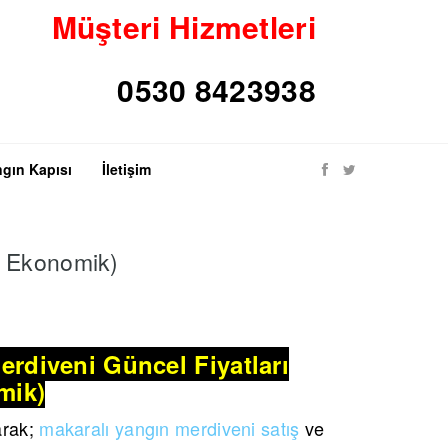
Müşteri Hizmetleri
gın Kapısı
İletişim
ve Ekonomik)
erdiveni Güncel Fiyatları
mik)
arak;
makaralı yangın merdiveni satış
ve