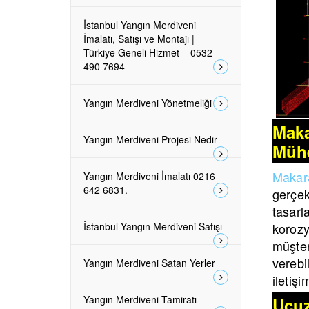
İstanbul Yangın Merdiveni
İmalatı, Satışı ve Montajı |
Türkiye Geneli Hizmet – 0532
490 7694
Yangın Merdiveni Yönetmeliği
Maka
Yangın Merdiveni Projesi Nedir
Mühe
Makara
Yangın Merdiveni İmalatı 0216
642 6831.
gerçek
tasar
İstanbul Yangın Merdiveni Satışı
korozy
müşter
verebil
Yangın Merdiveni Satan Yerler
iletiş
Yangın Merdiveni Tamiratı
Ucuz