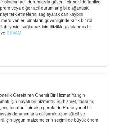
r binanın acil durumlarda güvenli bir şekilde tahliye
eprem veya diğer acil durumlar gibi olağanüstü
binayı terk etmelerini sağlayarak can kaybını
rdivenleri binaların güvenliğinde kritik bir rol
ahliyesini sağlamak için titizlikle planlanmış bir
ı ve
DEVAMI
nellik Gerektiren Önemli Bir Hizmet Yangın
amak için hayati bir hizmettir. Bu hizmet, tasarım,
ş tecrübeli bir ekip gerektirir. Profesyonel bir
hassas donanımlarla çalışarak uzun süreli ve
n türü için uygun malzemelerin seçimi de büyük önem