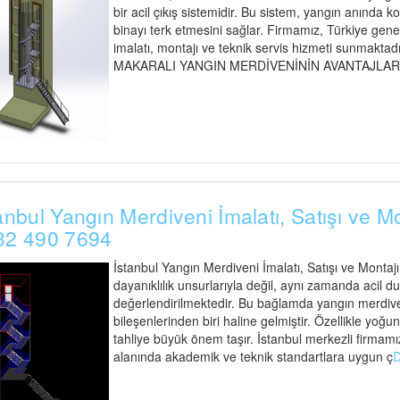
bir acil çıkış sistemidir. Bu sistem, yangın anında ko
binayı terk etmesini sağlar. Firmamız, Türkiye gen
imalatı, montajı ve teknik servis hizmeti sunmaktadır
MAKARALI YANGIN MERDİVENİNİN AVANTAJLARI Maka
anbul Yangın Merdiveni İmalatı, Satışı ve M
32 490 7694
İstanbul Yangın Merdiveni İmalatı, Satışı ve Montaj
dayanıklılık unsurlarıyla değil, aynı zamanda acil d
değerlendirilmektedir. Bu bağlamda yangın merdiveni
bileşenlerinden biri haline gelmiştir. Özellikle yoğu
tahliye büyük önem taşır. İstanbul merkezli firmamız
alanında akademik ve teknik standartlara uygun ç