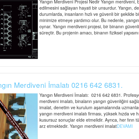
Yangın Merdiveni Projesi Nedir Yangın merdiveni, bi
edilmesini sağlayan hayati bir unsurdur. Yangın, d
durumlarda, insanların hızlı ve güvenli bir şekilde 
minimize etmeye yardımcı olur. Bu nedenle, yangın me
oynar. Yangın merdiveni projesi, bir binanın güvenli t
süreçtir. Bu projenin amacı, binanın fiziksel yapısın
gın Merdiveni İmalatı 0216 642 6831.
Yangın Merdiveni İmalatı: 0216 642 6831. Profesyo
merdiveni imalatı, binaların yangın güvenliğini sağl
imalat, denetim ve kurulum aşamalarında uzmanlaşmı
yangın merdiveni imalatı firması, yüksek hızda ve 
kusursuz sonuçlar elde etmelidir. Ayrıca, her fırı
arz etmektedir. Yangın merdiveni imalat
DEVAMI