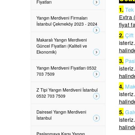
Fiyatları
Tek 
1.
Extra 
Yangın Merdiveni Firmaları
fiyat f
İstanbul Çekmeköy 2023 - 2024
Çift
2.
Makaralı Yangın Merdiveni
isteriz
Güncel Fiyatları (Kaliteli ve
halinde
Ekonomik)
Pas
3.
isteriz
Yangın Merdiveni Fiyatları 0532
703 7509
halinde
Mak
4.
Z Tipi Yangın Merdiveni İstanbul
isteriz
0532 703 7509
halinde
Galv
5.
Dairesel Yangın Merdiveni
İstanbul
isteriz
halinde
Paslanmaya Karşı Yangın