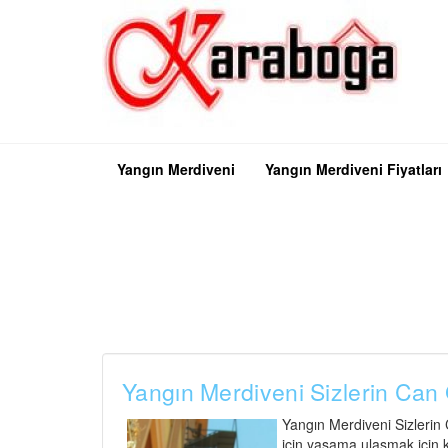
Yangın Merdiveni
Yangın Merdiveni Fiyatları
Yangın Merdiveni Sizlerin Can G
Yangın Merdiveni Sizlerin 
için yaşama ulaşmak için k