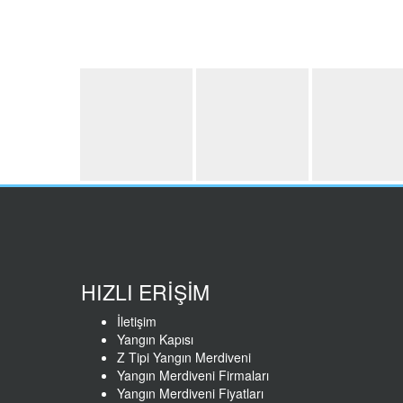
HIZLI ERİŞİM
İletişim
Yangın Kapısı
Z Tipi Yangın Merdiveni
Yangın Merdiveni Firmaları
Yangın Merdiveni Fiyatları