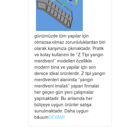
günümüzde tüm yapılar için
olmazsa olmaz zorunluluklardan biri
olarak karşımıza çıkmaktadır. Pratik
ve kolay kullanımı ile ‘’Z Tipi yangın
merdiveni’’ modelleri özellikle
modern bina ve yapılar için son
derece ideal ürünlerdir. Z tipi yangın
merdivenleri alanında ‘’yangın
merdiveni imalatı’’ yapan firmalar
her geçen gün yeni çalışmalar
yapmaktadır. Bu anlamda her
bütçeye uygun ürünler satışa
sunulmaktadır. Daha uygun
b&uum
DEVAMI