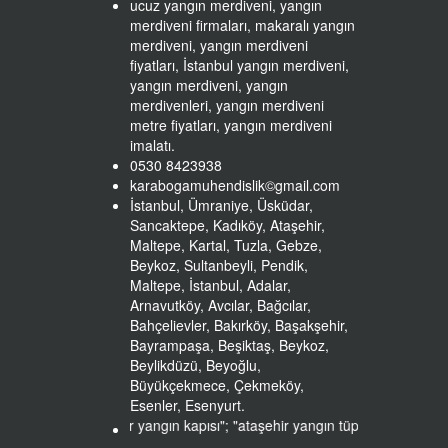
ucuz yangın merdiveni, yangın
merdiveni firmaları, makaralı yangın
merdiveni, yangın merdiveni
fiyatları, İstanbul yangın merdiveni,
yangın merdiveni, yangın
merdivenleri, yangın merdiveni
metre fiyatları, yangın merdiveni
imalatı.
0530 8423938
karabogamuhendislik©gmail.com
İstanbul, Ümraniye, Üsküdar,
Sancaktepe, Kadıköy, Ataşehir,
Maltepe, Kartal, Tuzla, Gebze,
Beykoz, Sultanbeyli, Pendik,
Maltepe, İstanbul, Adalar,
Arnavutköy, Avcılar, Bağcılar,
Bahçelievler, Bakırköy, Başakşehir,
Bayrampaşa, Beşiktaş, Beykoz,
Beylikdüzü, Beyoğlu,
Büyükçekmece, Çekmeköy,
Esenler, Esenyurt.
diveni
"; "
ataşehir yangın kapısı
"; "
ataşehir yangın tüpü
"; "
ataşehir yangı