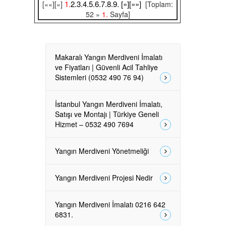
1.
2.
3.
4.
5.
6.
7.
8.
9.
[»]
[»»]
[««][«]
[Toplam:
52 »
1.
Sayfa]
Makaralı Yangın Merdiveni İmalatı
ve Fiyatları | Güvenli Acil Tahliye
Sistemleri (0532 490 76 94)
İstanbul Yangın Merdiveni İmalatı,
Satışı ve Montajı | Türkiye Geneli
Hizmet – 0532 490 7694
Yangın Merdiveni Yönetmeliği
Yangın Merdiveni Projesi Nedir
Yangın Merdiveni İmalatı 0216 642
6831.