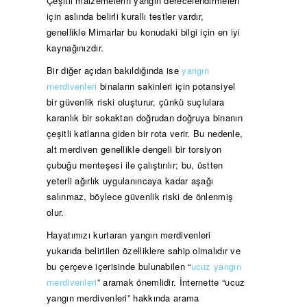
Çeşitli malzemelerin yangın derecelendirmeleri
için aslında belirli kurallı testler vardır,
genellikle Mimarlar bu konudaki bilgi için en iyi
kaynağınızdır.
Bir diğer açıdan bakıldığında ise
yangın
merdivenleri
binaların sakinleri için potansiyel
bir güvenlik riski oluşturur, çünkü suçlulara
karanlık bir sokaktan doğrudan doğruya binanın
çeşitli katlarına giden bir rota verir. Bu nedenle,
alt merdiven genellikle dengeli bir torsiyon
çubuğu menteşesi ile çalıştırılır; bu, üstten
yeterli ağırlık uygulanıncaya kadar aşağı
salınmaz, böylece güvenlik riski de önlenmiş
olur.
Hayatımızı kurtaran yangın merdivenleri
yukarıda belirtilen özelliklere sahip olmalıdır ve
bu çerçeve içerisinde bulunabilen “
ucuz yangın
merdivenleri
” aramak önemlidir. İnternette “ucuz
yangın merdivenleri” hakkında arama