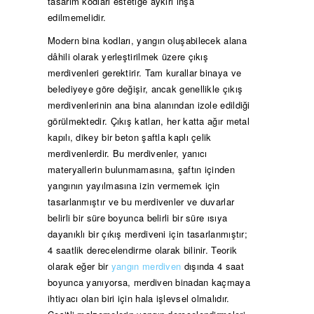
tasarım kodları estetiğe aykırı inşa
edilmemelidir.
Modern bina kodları, yangın oluşabilecek alana
dâhili olarak yerleştirilmek üzere çıkış
merdivenleri gerektirir. Tam kurallar binaya ve
belediyeye göre değişir, ancak genellikle çıkış
merdivenlerinin ana bina alanından izole edildiği
görülmektedir. Çıkış katları, her katta ağır metal
kapılı, dikey bir beton şaftla kaplı çelik
merdivenlerdir. Bu merdivenler, yanıcı
materyallerin bulunmamasına, şaftın içinden
yangının yayılmasına izin vermemek için
tasarlanmıştır ve bu merdivenler ve duvarlar
belirli bir süre boyunca belirli bir süre ısıya
dayanıklı bir çıkış merdiveni için tasarlanmıştır;
4 saatlik derecelendirme olarak bilinir. Teorik
olarak eğer bir
yangın merdiven
dışında 4 saat
boyunca yanıyorsa, merdiven binadan kaçmaya
ihtiyacı olan biri için hala işlevsel olmalıdır.