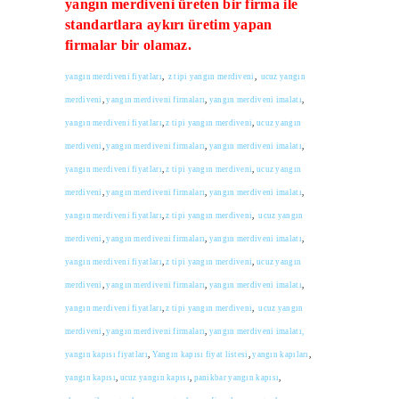
yangın merdiveni üreten bir firma ile
standartlara aykırı üretim yapan
firmalar bir olamaz.
yangın merdiveni fiyatları
,
z tipi yangın merdiveni
,
ucuz yangın
merdiveni
,
yangın merdiveni firmaları
,
yangın merdiveni imalatı
,
yangın merdiveni fiyatları
,
z tipi yangın merdiveni
,
ucuz yangın
merdiveni
,
yangın merdiveni firmaları
,
yangın merdiveni imalatı
,
yangın merdiveni fiyatları
,
z tipi yangın merdiveni
,
ucuz yangın
merdiveni
,
yangın merdiveni firmaları
,
yangın merdiveni imalatı
,
yangın merdiveni fiyatları
,
z tipi yangın merdiveni
,
ucuz yangın
merdiveni
,
yangın merdiveni firmaları
,
yangın merdiveni imalatı
,
yangın merdiveni fiyatları
,
z tipi yangın merdiveni
,
ucuz yangın
merdiveni
,
yangın merdiveni firmaları
,
yangın merdiveni imalatı
,
yangın merdiveni fiyatları
,
z tipi yangın merdiveni
,
ucuz yangın
merdiveni
,
yangın merdiveni firmaları
,
yangın merdiveni imalatı,
yangın kapısı fiyatları
,
Yangın kapısı fiyat listesi
,
yangın kapıları
,
yangın kapısı
,
ucuz yangın kapısı
,
panikbar yangın kapısı
,