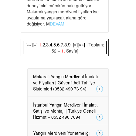
deneyimini mümkün hale getiriyor.
Makaralı yangın merdiveni fiyatları ise
uygulama yapılacak alana göre
değişiyor. M
DEVAMI
1.
2.
3.
4.
5.
6.
7.
8.
9.
[»]
[»»]
[««][«]
[Toplam:
52 »
1.
Sayfa]
Makaralı Yangın Merdiveni İmalatı
ve Fiyatları | Güvenli Acil Tahliye
Sistemleri (0532 490 76 94)
İstanbul Yangın Merdiveni İmalatı,
Satışı ve Montajı | Türkiye Geneli
Hizmet – 0532 490 7694
Yangın Merdiveni Yönetmeliği