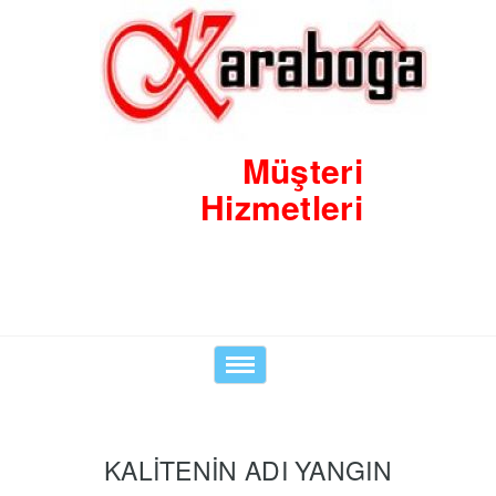
Müşteri
Hizmetleri
0530 8423938
Toggle
navigation
KALİTENİN ADI YANGIN