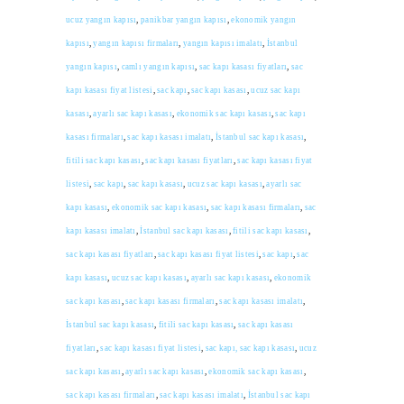
ucuz yangın kapısı
,
panikbar yangın kapısı
,
ekonomik yangın
kapısı
,
yangın kapısı firmaları
,
yangın kapısı imalatı
,
İstanbul
yangın kapısı
,
camlı yangın kapısı
,
sac kapı kasası fiyatları
,
sac
kapı kasası fiyat listesi
,
sac kapı
,
sac kapı kasası
,
ucuz sac kapı
kasası
,
ayarlı sac kapı kasası
,
ekonomik sac kapı kasası
,
sac kapı
kasası firmaları
,
sac kapı kasası imalatı
,
İstanbul sac kapı kasası
,
fitili sac kapı kasası
,
sac kapı kasası fiyatları
,
sac kapı kasası fiyat
listesi
,
sac kapı
,
sac kapı kasası
,
ucuz sac kapı kasası
,
ayarlı sac
kapı kasası
,
ekonomik sac kapı kasası
,
sac kapı kasası firmaları
,
sac
kapı kasası imalatı
,
İstanbul sac kapı kasası
,
fitili sac kapı kasası
,
sac kapı kasası fiyatları
,
sac kapı kasası fiyat listesi
,
sac kapı
,
sac
kapı kasası
,
ucuz sac kapı kasası
,
ayarlı sac kapı kasası
,
ekonomik
sac kapı kasası
,
sac kapı kasası firmaları
,
sac kapı kasası imalatı
,
İstanbul sac kapı kasası
,
fitili sac kapı kasası
,
sac kapı kasası
fiyatları
,
sac kapı kasası fiyat listesi
,
sac kapı, sac kapı kasası
,
ucuz
sac kapı kasası
,
ayarlı sac kapı kasası
,
ekonomik sac kapı kasası
,
sac kapı kasası firmaları
,
sac kapı kasası imalatı
,
İstanbul sac kapı