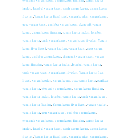
ekonomik yangın kapısı
,
yangın kapısı firmaları
,
yangın kapısı
imalatı
,
İstanbul yangın kapısı
,
camlı yangın kapısı
,
yangın kapısı
fiyatları
,
Yangın kapısı fiyat listesi
,
yangın kapıları
,
yangın kapısı
,
ucuz yangın kapısı
,
panikbar yangın kapısı
,
ekonomik
yangın
kapısı
,
yangın kapısı firmaları
,
yangın kapısı imalatı
,
İstanbul
yangın kapısı
,
camlı yangın kapısı
,
yangın kapısı fiyatları
,
Yangın
kapısı fiyat listesi
,
yangın kapıları
,
yangın kapısı
,
ucuz yangın
kapısı
,
panikbar yangın kapısı
,
ekonomik yangın kapısı
,
yangın
kapısı firmaları
,
yangın kapısı imalatı
,
İstanbul yangın kapısı
,
camlı yangın kapısı
,
yangın kapısı fiyatları
,
Yangın kapısı fiyat
listesi
,
yangın kapıları
,
yangın kapısı
,
ucuz yangın kapısı
,
panikbar
yangın kapısı
,
ekonomik yangın kapısı
,
yangın kapısı firmaları
,
yangın kapısı imalatı
,
İstanbul yangın kapısı
,
camlı yangın kapısı
,
yangın kapısı fiyatları
,
Yangın kapısı fiyat listesi
,
yangın kapıları
,
yangın kapısı
,
ucuz yangın kapısı
,
panikbar yangın kapısı
,
ekonomik yangın kapısı
,
yangın kapısı firmaları
,
yangın kapısı
imalatı
,
İstanbul yangın kapısı
,
camlı yangın kapısı
,
yangın kapısı
fiyatları
,
Yangın kapısı fiyat listesi
,
yangın kapıları
,
yangın kapısı
,