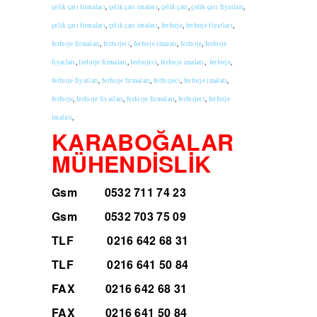
çelik çatı firmaları
,
çelik çatı imalatı
,
çelik çatı
,
çelik çatı fiyatları
,
çelik çatı firmaları
,
çelik çatı imalatı
,
ferforje
,
ferforje fiyatları
,
ferforje firmaları
,
ferforjeci
,
ferforje imalatı
,
ferforje
,
ferforje
fiyatları
,
ferforje firmaları
,
ferforjeci
,
ferforje imalatı
,
ferforje
,
ferforje fiyatları
,
ferforje firmaları
,
ferforjeci
,
ferforje imalatı
,
ferforje
,
ferforje fiyatları
,
ferforje firmaları
,
ferforjeci
,
ferforje
imalatı
,
KARABOĞALAR
MÜHENDİSLİK
Gsm
0532 711 74 23
Gsm
0532 703 75 09
TLF
0216 642 68 31
TLF
0216 641 50 84
FAX
0216 642 68 31
FAX
0
216 641 50 84