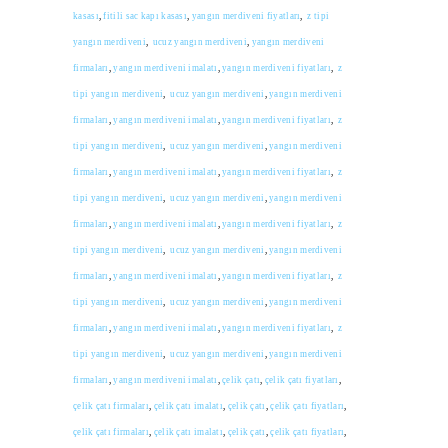
kasası
,
fitili sac kapı kasası
,
yangın merdiveni fiyatları
,
z tipi
yangın merdiveni
,
ucuz yangın merdiveni
,
yangın merdiveni
firmaları
,
yangın merdiveni imalatı
,
yangın merdiveni fiyatları
,
z
tipi yangın merdiveni
,
ucuz yangın merdiveni
,
yangın merdiveni
firmaları
,
yangın merdiveni imalatı
,
yangın merdiveni fiyatları
,
z
tipi yangın merdiveni
,
ucuz yangın merdiveni
,
yangın merdiveni
firmaları
,
yangın merdiveni imalatı
,
yangın merdiveni fiyatları
,
z
tipi yangın merdiveni
,
ucuz yangın merdiveni
,
yangın merdiveni
firmaları
,
yangın merdiveni imalatı
,
yangın merdiveni fiyatları
,
z
tipi yangın merdiveni
,
ucuz yangın merdiveni
,
yangın merdiveni
firmaları
,
yangın merdiveni imalatı
,
yangın merdiveni fiyatları
,
z
tipi yangın merdiveni
,
ucuz yangın merdiveni
,
yangın merdiveni
firmaları
,
yangın merdiveni imalatı
,
yangın merdiveni fiyatları
,
z
tipi yangın merdiveni
,
ucuz yangın merdiveni
,
yangın merdiveni
firmaları
,
yangın merdiveni imalatı
,
çelik çatı
,
çelik çatı fiyatları
,
çelik çatı firmaları
,
çelik çatı imalatı
,
çelik çatı
,
çelik çatı fiyatları
,
çelik çatı firmaları
,
çelik çatı imalatı
,
çelik çatı
,
çelik çatı fiyatları
,