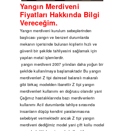
Yangın Merdiveni
Fiyatları Hakkında Bilgi
Vereceğim.
Yangın merdiveni kurulum sebeplerinden
başlıcası yangın ve benzeri durumlarda
mekanın içerisinde bulunan kişilerin hızlı ve
güvenli bir şekilde tahliyesini sağlamak için
yapılan metal işlemlerdir.
yangın merdiveni 2007 yılından daha yoğun bir
şekilde kullanılmaya başlamaktadır Bu yangın
merdivenleri Z tipi dairesel balanslı makaralı
gibi birkaç modelden ibarettir Z tipi yangın
merdivenleri kullanımı en doğrusu olanıdır yani
Çağımız hastalıklarında bazı merdivenlerin
kullanımı Acil durumlarda tahliye sırasında
insanların düşüp kendini yaralanmasına
sebebiyet vermektedir ancak Z tipi yangın
merdiveni dediğimiz model yani çift kollu model