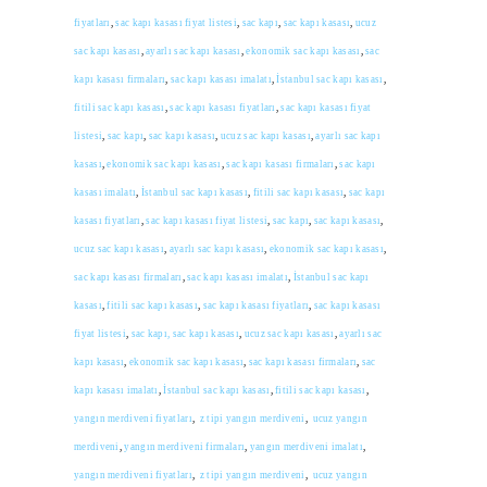
fiyatları
,
sac kapı kasası fiyat listesi
,
sac kapı
,
sac kapı kasası
,
ucuz
sac kapı kasası
,
ayarlı sac kapı kasası
,
ekonomik sac kapı kasası
,
sac
kapı kasası firmaları
,
sac kapı kasası imalatı
,
İstanbul sac kapı kasası
,
fitili sac kapı kasası
,
sac kapı kasası fiyatları
,
sac kapı kasası fiyat
listesi
,
sac kapı
,
sac kapı kasası
,
ucuz sac kapı kasası
,
ayarlı sac kapı
kasası
,
ekonomik sac kapı kasası
,
sac kapı kasası firmaları
,
sac kapı
kasası imalatı
,
İstanbul sac kapı kasası
,
fitili sac kapı kasası
,
sac kapı
kasası fiyatları
,
sac kapı kasası fiyat listesi
,
sac kapı
,
sac kapı kasası
,
ucuz sac kapı kasası
,
ayarlı sac kapı kasası
,
ekonomik sac kapı kasası
,
sac kapı kasası firmaları
,
sac kapı kasası imalatı
,
İstanbul sac kapı
kasası
,
fitili sac kapı kasası
,
sac kapı kasası fiyatları
,
sac kapı kasası
fiyat listesi
,
sac kapı, sac kapı kasası
,
ucuz sac kapı kasası
,
ayarlı sac
kapı kasası
,
ekonomik sac kapı kasası
,
sac kapı kasası firmaları
,
sac
kapı kasası imalatı
,
İstanbul sac kapı kasası
,
fitili sac kapı kasası
,
yangın merdiveni fiyatları
,
z tipi yangın merdiveni
,
ucuz yangın
merdiveni
,
yangın merdiveni firmaları
,
yangın merdiveni imalatı
,
yangın merdiveni fiyatları
,
z tipi yangın merdiveni
,
ucuz yangın