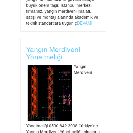
büyük önem taşır. İstanbul merkezli
firmamız, yangın merdiveni imalatı,
satışı ve montajı alanında akademik ve
teknik standartlara uygun ç
DEVAMI
Yangın Merdiveni
Yönetmeliği
Yangın
Merdiveni
Yönetmeliği 0530 842 3938 Türkiye'de
Yangın Merdiveni Yönetmeliği, binaların