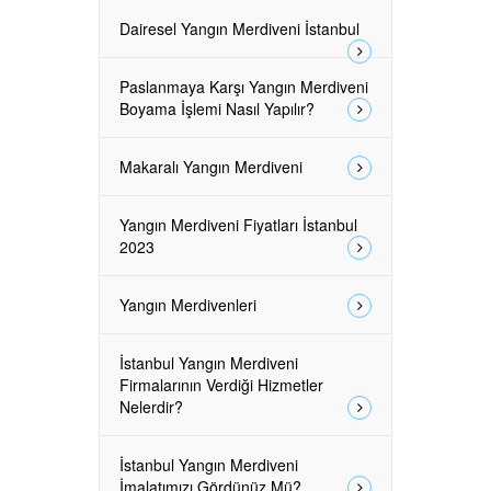
Dairesel Yangın Merdiveni İstanbul
Paslanmaya Karşı Yangın Merdiveni
Boyama İşlemi Nasıl Yapılır?
Makaralı Yangın Merdiveni
Yangın Merdiveni Fiyatları İstanbul
2023
Yangın Merdivenleri
İstanbul Yangın Merdiveni
Firmalarının Verdiği Hizmetler
Nelerdir?
İstanbul Yangın Merdiveni
İmalatımızı Gördünüz Mü?