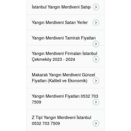
İstanbul Yangın Merdiveni Satışı
Yangın Merdiveni Satan Yerler
Yangın Merdiveni Tamiratı Fiyatları
Yangın Merdiveni Firmaları İstanbul
Çekmeköy 2023 - 2024
Makaralı Yangın Merdiveni Güncel
Fiyatları (Kaliteli ve Ekonomik)
Yangın Merdiveni Fiyatları 0532 703
7509
Z Tipi Yangın Merdiveni İstanbul
0532 703 7509