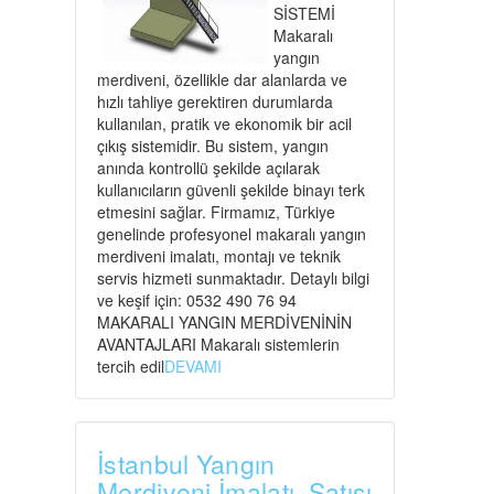
SİSTEMİ
Makaralı
yangın
merdiveni, özellikle dar alanlarda ve
hızlı tahliye gerektiren durumlarda
kullanılan, pratik ve ekonomik bir acil
çıkış sistemidir. Bu sistem, yangın
anında kontrollü şekilde açılarak
kullanıcıların güvenli şekilde binayı terk
etmesini sağlar. Firmamız, Türkiye
genelinde profesyonel makaralı yangın
merdiveni imalatı, montajı ve teknik
servis hizmeti sunmaktadır. Detaylı bilgi
ve keşif için: 0532 490 76 94
MAKARALI YANGIN MERDİVENİNİN
AVANTAJLARI Makaralı sistemlerin
tercih edil
DEVAMI
İstanbul Yangın
Merdiveni İmalatı, Satışı