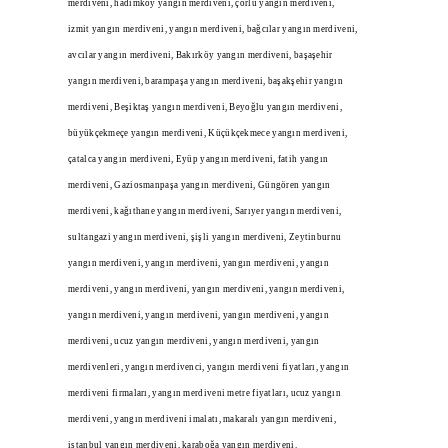
merdiveni, hadımköy yangın merdiveni, çorlu yangın merdiveni,
izmit yangın merdiveni, yangın merdiveni, bağcılar yangın merdiveni,
avcılar yangın merdiveni, Bakırköy yangın merdiveni, başaşehir
yangın merdiveni, barampaşa yangın merdiveni, başakşehir yangın
merdiveni, Beşiktaş yangın merdiveni, Beyoğlu yangın merdiveni,
büyükçekmeçe yangın merdiveni, Küçükçekmece yangın merdiveni,
çatalca yangın merdiveni, Eyüp yangın merdiveni, fatih yangın
merdiveni, Gaziosmanpaşa yangın merdiveni, Güngören yangın
merdiveni, kağıthane yangın merdiveni, Sarıyer yangın merdiveni,
sultangazi yangın merdiveni, şişli yangın merdiveni, Zeytinburnu
yangın merdiveni, yangın merdiveni, yangın merdiveni, yangın
merdiveni, yangın merdiveni, yangın merdiveni, yangın merdiveni,
yangın merdiveni, yangın merdiveni, yangın merdiveni, yangın
merdiveni, ucuz yangın merdiveni, yangın merdiveni, yangın
merdivenleri, yangın merdivenci, yangın merdiveni fiyatları, yangın
merdiveni firmaları, yangın merdiveni metre fiyatları, ucuz yangın
merdiveni, yangın merdiveni imalatı, makaralı yangın merdiveni,
istanbul yangın merdiveni, karaboğa yangın merdiveni.