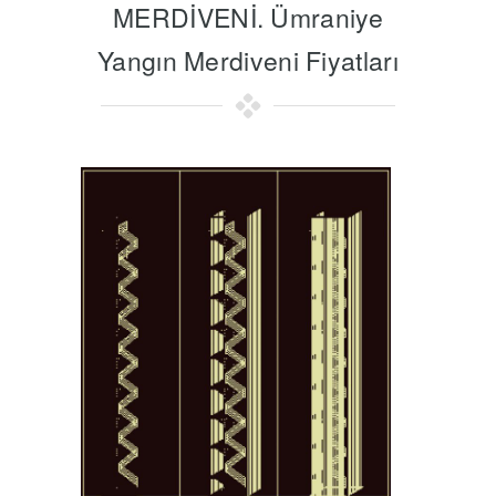
MERDİVENİ. Ümraniye
Yangın Merdiveni Fiyatları