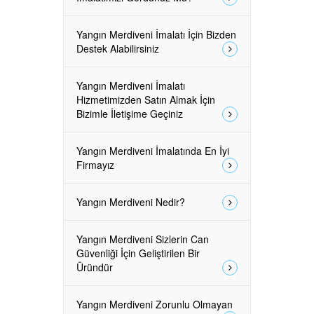
Yangın Merdiveni İmalatı İçin Bizden
Destek Alabilirsiniz
Yangın Merdiveni İmalatı
Hizmetimizden Satın Almak İçin
Bizimle İletişime Geçiniz
Yangın Merdiveni İmalatında En İyi
Firmayız
Yangın Merdiveni Nedir?
Yangın Merdiveni Sizlerin Can
Güvenliği İçin Geliştirilen Bir
Üründür
Yangın Merdiveni Zorunlu Olmayan