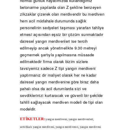
normal günlük hayatımızda kullandığımız
betonarme yapılarda olan Z şekline benzeyen
zikzaklar çizerek olan merdivendir bu merdiven
hem acil müdahale durumunda sağlık
personelinin sedyeleri taşıması yararları tahliye
etmesi açısından eşsiz bir çözüm sunmaktadır
dairesel yangın merdivenleri ise tercih
edilmeyip ancak yönetmelikte 9.30 metreyi
geçmemek şartıyla yapılmasına müsaade
edilmektedir firma olarak bizim sizlere
tavsiyemiz sadece Z tipi yangın merdiveni
yaptırmanız dır maliyet olarak her ne kadar
dairesel yangın merdivenine göre biraz daha
pahalı olsa da acil durumlarda sizi ve
sevdiklerinizi kurtaracak ve güvenli bir şekilde
tahlili sağlayacak merdiven modeli de tipi olan
modeldir.
ETİKETLER:
yangın merdiveni, yangın merdivenleri,
sertifikalı yangın merdiveni, yangın merdivenci, yangın merdiveni