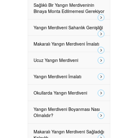
Sağlıklı Bir Yangın Merdiveninin
Binaya Monta Edilmemesi Gerekiyor
Yangın Merdiveni Sahanlık Genişliği
Makaralı Yangın Merdiveni İmalatı
Ucuz Yangın Merdiveni
Yangın Merdiveni İmalatı
Okullarda Yangın Merdiveni
Yangın Merdiveni Boyanması Nası
Olmalıdır?
Makaralı Yangın Merdiveni Sağladığı
Kolaylık