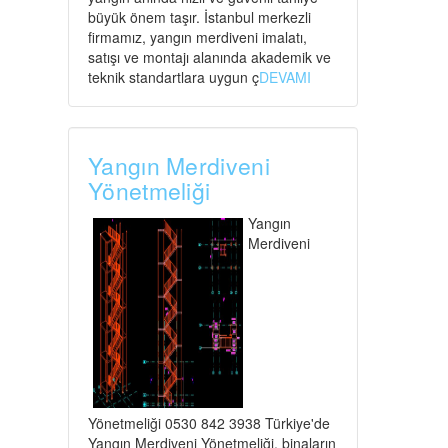
büyük önem taşır. İstanbul merkezli
firmamız, yangın merdiveni imalatı,
satışı ve montajı alanında akademik ve
teknik standartlara uygun ç
DEVAMI
Yangın Merdiveni
Yönetmeliği
Yangın
Merdiveni
Yönetmeliği 0530 842 3938 Türkiye'de
Yangın Merdiveni Yönetmeliği, binaların