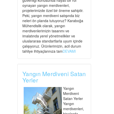
güvenliği konusunda hayati bir rol
oynayan yangın merdivenleri,
projelerimizde özel bir öneme sahiptir.
Peki, yangın merdiveni satışında biz
neleri ön planda tutuyoruz? Karaboğa
Mühendislik olarak, yangın
merdivenlerimizin tasarımı ve
imalatında yerel yönetmelikler ve
uluslararası standartlarla uyum içinde
çalışıyoruz. Ürünlerimizin, acil durum
tahliye ihtiyaçlarınıza tam
DEVAMI
Yangın Merdiveni Satan
Yerler
Yangın
Merdiveni
Satan Yerler
Yangın
merdivenleri,
binalarda