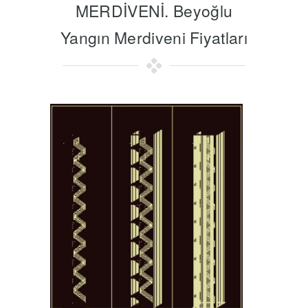
MERDİVENİ. Beyoğlu
Yangın Merdiveni Fiyatları