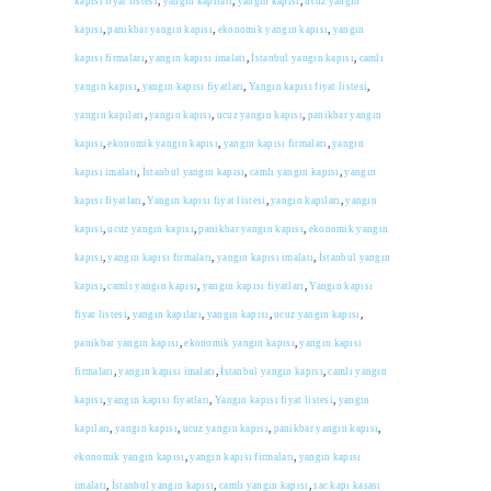
kapısı fiyat listesi
,
yangın kapıları
,
yangın kapısı
,
ucuz yangın
kapısı
,
panikbar yangın kapısı
,
ekonomik
yangın kapısı
,
yangın
kapısı firmaları
,
yangın kapısı imalatı
,
İstanbul yangın kapısı
,
camlı
yangın kapısı
,
yangın kapısı fiyatları
,
Yangın kapısı fiyat listesi
,
yangın kapıları
,
yangın kapısı
,
ucuz yangın kapısı
,
panikbar yangın
kapısı
,
ekonomik yangın kapısı
,
yangın kapısı firmaları
,
yangın
kapısı imalatı
,
İstanbul yangın kapısı
,
camlı yangın kapısı
,
yangın
kapısı fiyatları
,
Yangın kapısı fiyat listesi
,
yangın kapıları
,
yangın
kapısı
,
ucuz yangın kapısı
,
panikbar yangın kapısı
,
ekonomik yangın
kapısı
,
yangın kapısı firmaları
,
yangın kapısı imalatı
,
İstanbul yangın
kapısı
,
camlı yangın kapısı
,
yangın kapısı fiyatları
,
Yangın kapısı
fiyat listesi
,
yangın kapıları
,
yangın kapısı
,
ucuz yangın kapısı
,
panikbar yangın kapısı
,
ekonomik yangın kapısı
,
yangın kapısı
firmaları
,
yangın kapısı imalatı
,
İstanbul yangın kapısı
,
camlı yangın
kapısı
,
yangın kapısı fiyatları
,
Yangın kapısı fiyat listesi
,
yangın
kapıları
,
yangın kapısı
,
ucuz yangın kapısı
,
panikbar yangın kapısı
,
ekonomik yangın kapısı
,
yangın kapısı firmaları
,
yangın kapısı
imalatı
,
İstanbul yangın kapısı
,
camlı yangın kapısı
,
sac kapı kasası