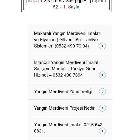
1.
2.
3.
4.
5.
6.
7.
8.
9.
[»]
[»»]
[««][«]
[Toplam:
52 »
1.
Sayfa]
Makaralı Yangın Merdiveni İmalatı
ve Fiyatları | Güvenli Acil Tahliye
Sistemleri (0532 490 76 94)
İstanbul Yangın Merdiveni İmalatı,
Satışı ve Montajı | Türkiye Geneli
Hizmet – 0532 490 7694
Yangın Merdiveni Yönetmeliği
Yangın Merdiveni Projesi Nedir
Yangın Merdiveni İmalatı 0216 642
6831.