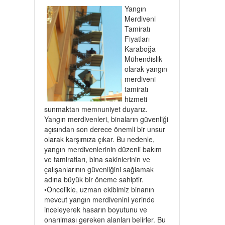
Yangın
Merdiveni
Tamiratı
Fiyatları
Karaboğa
Mühendislik
olarak yangın
merdiveni
tamiratı
hizmeti
sunmaktan memnuniyet duyarız.
Yangın merdivenleri, binaların güvenliği
açısından son derece önemli bir unsur
olarak karşımıza çıkar. Bu nedenle,
yangın merdivenlerinin düzenli bakım
ve tamiratları, bina sakinlerinin ve
çalışanlarının güvenliğini sağlamak
adına büyük bir öneme sahiptir.
•Öncelikle, uzman ekibimiz binanın
mevcut yangın merdivenini yerinde
inceleyerek hasarın boyutunu ve
onarılması gereken alanları belirler. Bu