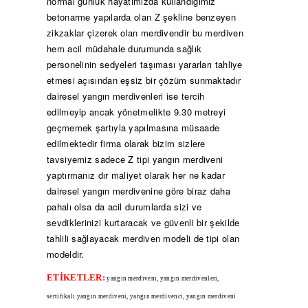
normal günlük hayatımızda kullandığımız
betonarme yapılarda olan Z şekline benzeyen
zikzaklar çizerek olan merdivendir bu merdiven
hem acil müdahale durumunda sağlık
personelinin sedyeleri taşıması yararları tahliye
etmesi açısından eşsiz bir çözüm sunmaktadır
dairesel yangın merdivenleri ise tercih
edilmeyip ancak yönetmelikte 9.30 metreyi
geçmemek şartıyla yapılmasına müsaade
edilmektedir firma olarak bizim sizlere
tavsiyemiz sadece Z tipi yangın merdiveni
yaptırmanız dır maliyet olarak her ne kadar
dairesel yangın merdivenine göre biraz daha
pahalı olsa da acil durumlarda sizi ve
sevdiklerinizi kurtaracak ve güvenli bir şekilde
tahlili sağlayacak merdiven modeli de tipi olan
modeldir.
ETİKETLER:
yangın merdiveni, yangın merdivenleri,
sertifikalı yangın merdiveni, yangın merdivenci, yangın merdiveni