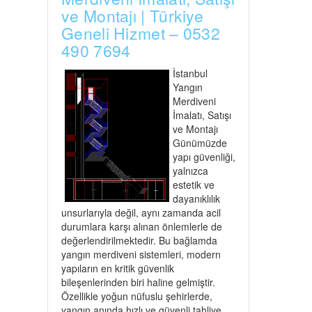
ve Montajı | Türkiye
Geneli Hizmet – 0532
490 7694
İstanbul
Yangın
Merdiveni
İmalatı, Satışı
ve Montajı
Günümüzde
yapı güvenliği,
yalnızca
estetik ve
dayanıklılık
unsurlarıyla değil, aynı zamanda acil
durumlara karşı alınan önlemlerle de
değerlendirilmektedir. Bu bağlamda
yangın merdiveni sistemleri, modern
yapıların en kritik güvenlik
bileşenlerinden biri haline gelmiştir.
Özellikle yoğun nüfuslu şehirlerde,
yangın anında hızlı ve güvenli tahliye